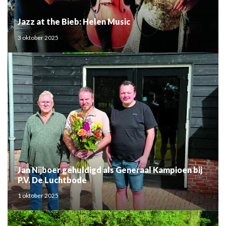
Jazz at the Bieb: Helen Music
3 oktober 2025
Jan Nijboer gehuldigd als Generaal Kampioen bij
P.V. De Luchtbode
1 oktober 2025