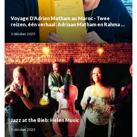
Voyage D'Adrien Matham au Maroc - Twee
reizen, één verhaal: Adriaan Matham en Rahma el
Mouden
1 oktober 2025
Jazz at the Bieb: Helen Music
3 oktober 2025