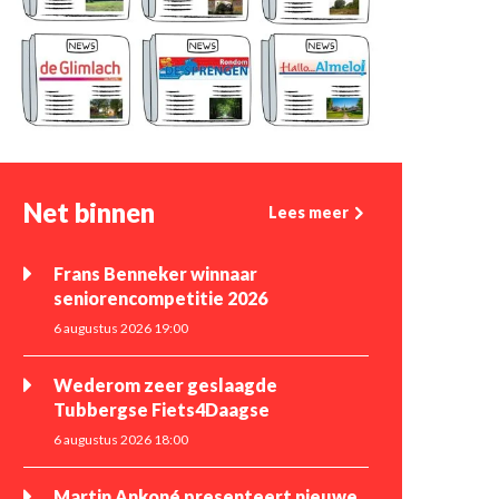
Net binnen
Lees meer
Frans Benneker winnaar
seniorencompetitie 2026
6 augustus 2026 19:00
Wederom zeer geslaagde
Tubbergse Fiets4Daagse
6 augustus 2026 18:00
Martin Ankoné presenteert nieuwe