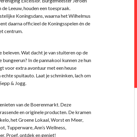
vereniging Excelsior. Burgemeester Jeroen
n de Leeuw, houden een toespraak.
stelijke Koningsdans, waarna het Wilhelmus
ent daarna officieel de Koningsspelen én de
et centrum.
e beleven. Wat dacht je van stuiteren op de
de bungeerun? In de pannakooi kunnen ze hun
rgt voor extra avontuur met een heuse
 echte spuitauto. Laat je schminken, lach om
 Sepp & Jogg.
p genieten van de Boerenmarkt. Deze
rrassende en originele producten. De kramen
ekelo, het Groene Lokaal, Worst en Meer,
ot, Tupperware, Ann’s Wellness,
r. Proef, ontdek en geniet!