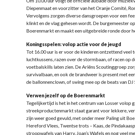
Om 10.00 uur volgt de officiële aubade door muziek
Diepenmaat en voorzitter van het Oranje Comité, Ro
Vervolgens zorgen diverse dansgroepen voor een fee
klinkt en de vlag gehesen wordt. De burgemeester op
Boerenmarkt en maakt een uitgebreide ronde door h
Koningsspelen: volop actie voor de jeugd
Tot 16.00 uur is er voor de kinderen ontzettend veel t
luchtkussens, razen over de stormbaan, of racen op 
voetbalskills laten zien. De Ariëns Scoutinggroep zo
survivalbaan, en ook de brandweer is present met een
de ballonnenclown, of swing mee op de beats van DJ
Verwen jezelf op de Boerenmarkt
Tegelijkertijd is het in het centrum van Losser volo
streekproductenmarkt staat garant voor lekkere, ve
zijn weer goed gevuld, met onder meer Paling uit Bo
Hereford Vlees, Twentse trots – Kaas, de Pindakaasp
stroopwafels van Harry, Joan’s Wafels en nog veel mee