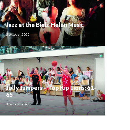
Jazz at the Bieb: Helen Music
3 oktober 2025
Jolly Jumpers – Top Kip Lions: 61-
65
1 oktober 2025