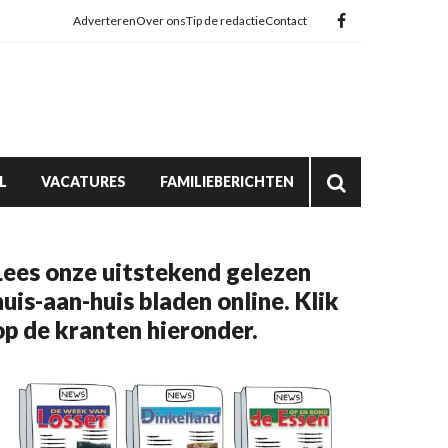
Adverteren
Over ons
Tip de redactie
Contact
L
VACATURES
FAMILIEBERICHTEN
Lees onze uitstekend gelezen
huis-aan-huis bladen online. Klik
op de kranten hieronder.