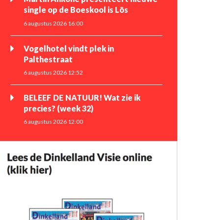
single op de Boeskool is Lös
6 augustus 2026 16:00
Vogelhotel vindt plek in
Palthestraat
6 augustus 2026 12:52
BELEEF DE NATUUR! Wat zie ik
precies? (week 32)
6 augustus 2026 12:00