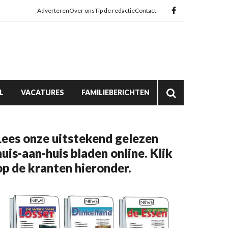
Adverteren
Over ons
Tip de redactie
Contact
L
VACATURES
FAMILIEBERICHTEN
Lees onze uitstekend gelezen
huis-aan-huis bladen online. Klik
op de kranten hieronder.