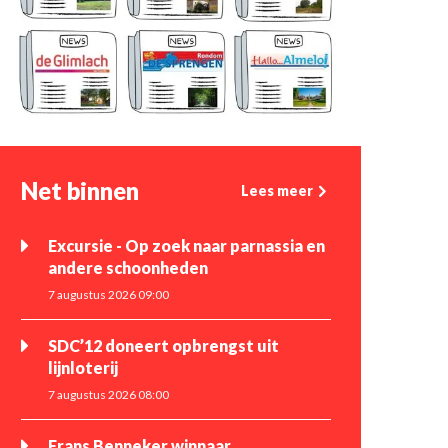
Net binnen
Lees meer
Excursie - Op zoek naar parnassia en
andere schoonheden
7 augustus 2026 09:00
SDC’12 doneert opbrengst uit
lijnloterij
7 augustus 2026 08:00
Frans Benneker winnaar