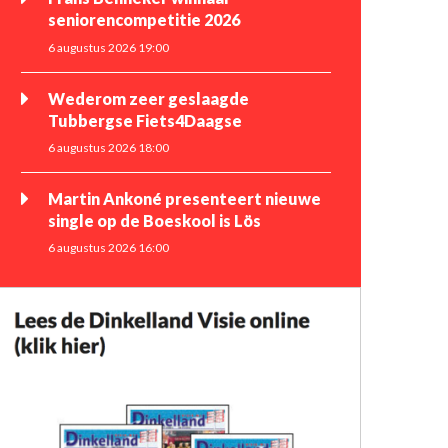
seniorencompetitie 2026
6 augustus 2026 19:00
Wederom zeer geslaagde
Tubbergse Fiets4Daagse
6 augustus 2026 18:00
Martin Ankoné presenteert nieuwe
single op de Boeskool is Lös
6 augustus 2026 16:00