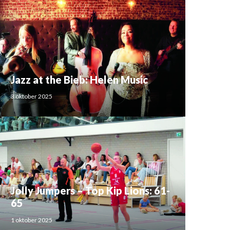
Jazz at the Bieb: Helen Music
3 oktober 2025
Jolly Jumpers – Top Kip Lions: 61-
65
1 oktober 2025