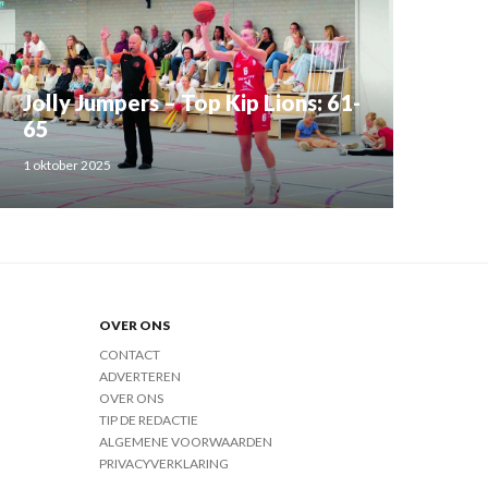
Jolly Jumpers – Top Kip Lions: 61-
65
1 oktober 2025
OVER ONS
CONTACT
ADVERTEREN
OVER ONS
TIP DE REDACTIE
ALGEMENE VOORWAARDEN
PRIVACYVERKLARING