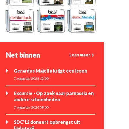
Net binnen
Lees meer
Gerardus Majella krijgt een icoon
7 augustus 2026 12:00
Excursie - Op zoek naar parnassia en
andere schoonheden
7 augustus 2026 09:00
SDC’12 doneert opbrengst uit
lijnloterij