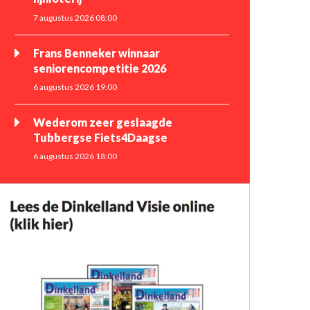
7 augustus 2026 08:00
Frans Benneker winnaar
seniorencompetitie 2026
6 augustus 2026 19:00
Wederom zeer geslaagde
Tubbergse Fiets4Daagse
6 augustus 2026 18:00