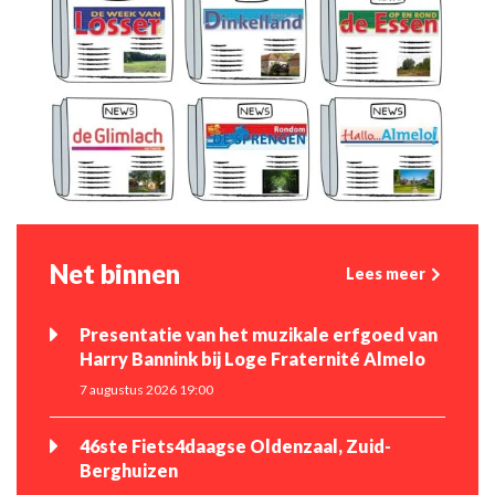
Net binnen
Lees meer
Presentatie van het muzikale erfgoed van
Harry Bannink bij Loge Fraternité Almelo
7 augustus 2026 19:00
46ste Fiets4daagse Oldenzaal, Zuid-
Berghuizen