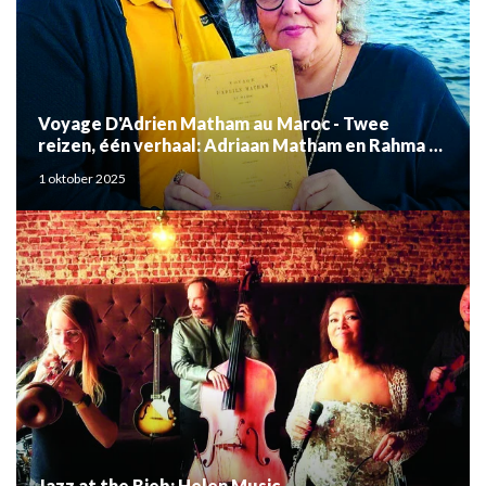
Voyage D'Adrien Matham au Maroc - Twee
reizen, één verhaal: Adriaan Matham en Rahma el
Mouden
1 oktober 2025
Jazz at the Bieb: Helen Music