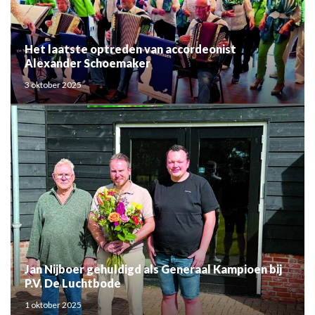
Het laatste optreden van accordeonist
Alexander Schoemaker
3 oktober 2025
Jan Nijboer gehuldigd als Generaal Kampioen bij
P.V. De Luchtbode
1 oktober 2025