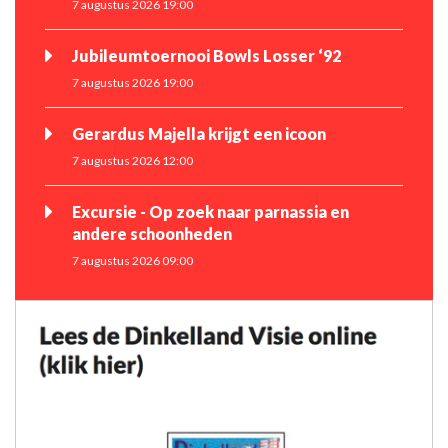
7 augustus 2026 19:00
Jubileumtoernooi Bowls Losser ‘92
7 augustus 2026 19:00
Gerardus Majella krijgt een icoon
7 augustus 2026 12:00
Excursie - Op zoek naar parnassia en
andere schoonheden
7 augustus 2026 09:00