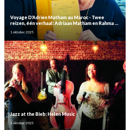
Voyage D'Adrien Matham au Maroc - Twee
reizen, één verhaal: Adriaan Matham en Rahma el
Mouden
1 oktober 2025
Jazz at the Bieb: Helen Music
3 oktober 2025