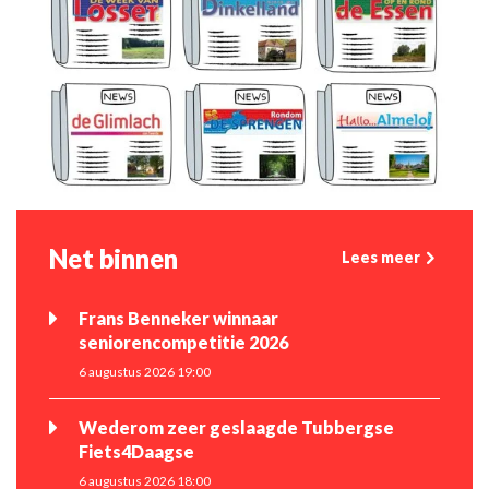
Net binnen
Lees meer
Frans Benneker winnaar
seniorencompetitie 2026
6 augustus 2026 19:00
Wederom zeer geslaagde Tubbergse
Fiets4Daagse
6 augustus 2026 18:00