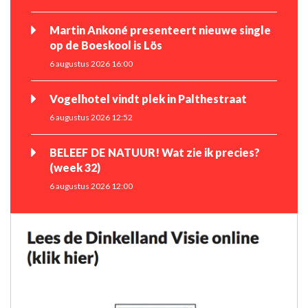
Martin Ankoné presenteert nieuwe single
op de Boeskool is Lös
6 augustus 2026 16:00
Vogelhotel vindt plek in Palthestraat
6 augustus 2026 12:52
BELEEF DE NATUUR! Wat zie ik precies?
(week 32)
6 augustus 2026 12:00