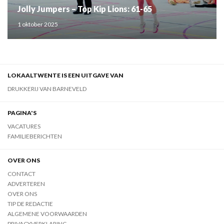
Jolly Jumpers – Top Kip Lions: 61-65
1 oktober 2025
LOKAALTWENTE IS EEN UITGAVE VAN
DRUKKERIJ VAN BARNEVELD
PAGINA'S
VACATURES
FAMILIEBERICHTEN
OVER ONS
CONTACT
ADVERTEREN
OVER ONS
TIP DE REDACTIE
ALGEMENE VOORWAARDEN
PRIVACYVERKLARING