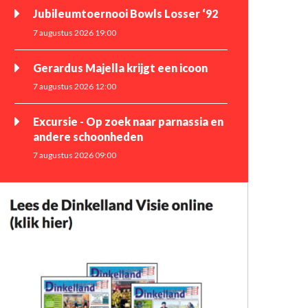
Jubileumtoernooi Bowls Losser ‘92
7 augustus 2026 19:00
Gerardus Majella krijgt een icoon
7 augustus 2026 12:00
Excursie - Op zoek naar parnassia en
andere schoonheden
7 augustus 2026 09:00