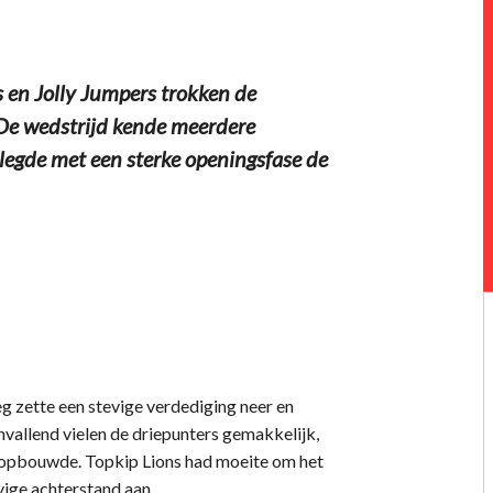
s en Jolly Jumpers trokken de
. De wedstrijd kende meerdere
egde met een sterke openingsfase de
g zette een stevige verdediging neer en
vallend vielen de driepunters gemakkelijk,
 opbouwde. Topkip Lions had moeite om het
vige achterstand aan.