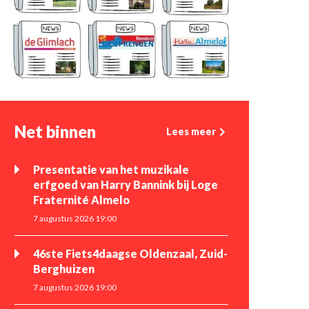
Net binnen
Lees meer
Presentatie van het muzikale
erfgoed van Harry Bannink bij Loge
Fraternité Almelo
7 augustus 2026 19:00
46ste Fiets4daagse Oldenzaal, Zuid-
Berghuizen
7 augustus 2026 19:00