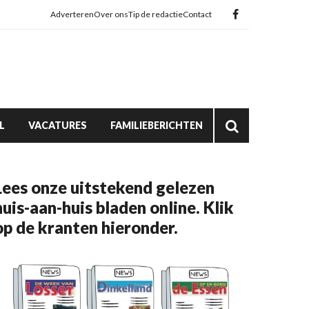
Adverteren
Over ons
Tip de redactie
Contact
L
VACATURES
FAMILIEBERICHTEN
Lees onze uitstekend gelezen
huis-aan-huis bladen online. Klik
op de kranten hieronder.