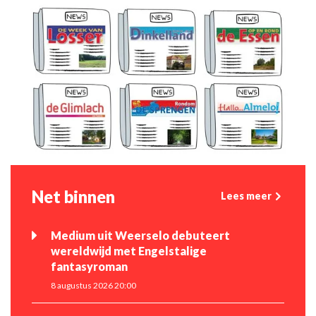
Net binnen
Lees meer
Medium uit Weerselo debuteert
wereldwijd met Engelstalige
fantasyroman
8 augustus 2026 20:00