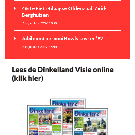
46ste Fiets4daagse Oldenzaal, Zuid-
Berghuizen
7 augustus 2026 19:00
Jubileumtoernooi Bowls Losser ‘92
7 augustus 2026 19:00