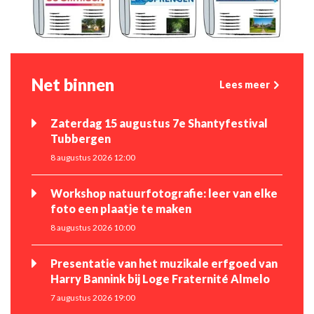
Net binnen
Lees meer
Zaterdag 15 augustus 7e Shantyfestival
Tubbergen
8 augustus 2026 12:00
Workshop natuurfotografie: leer van elke
foto een plaatje te maken
8 augustus 2026 10:00
Presentatie van het muzikale erfgoed van
Harry Bannink bij Loge Fraternité Almelo
7 augustus 2026 19:00