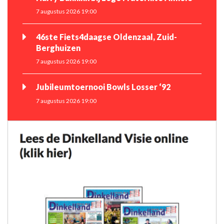
7 augustus 2026 19:00
46ste Fiets4daagse Oldenzaal, Zuid-
Berghuizen
7 augustus 2026 19:00
Jubileumtoernooi Bowls Losser ‘92
7 augustus 2026 19:00