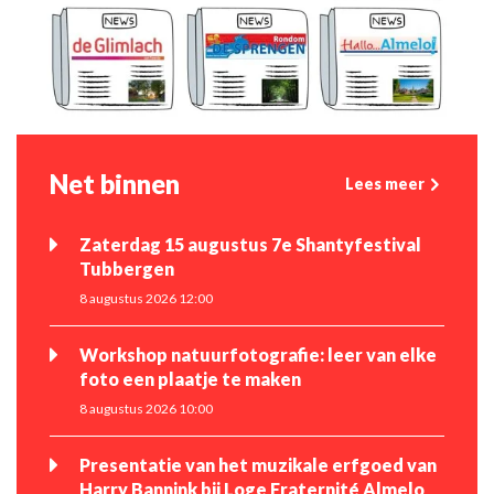
Net binnen
Lees meer
Zaterdag 15 augustus 7e Shantyfestival
Tubbergen
8 augustus 2026 12:00
Workshop natuurfotografie: leer van elke
foto een plaatje te maken
8 augustus 2026 10:00
Presentatie van het muzikale erfgoed van
Harry Bannink bij Loge Fraternité Almelo