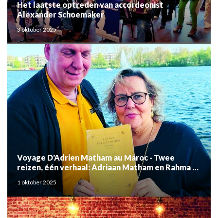
Het laatste optreden van accordeonist
Alexander Schoemaker
3 oktober 2025
Voyage D'Adrien Matham au Maroc - Twee
reizen, één verhaal: Adriaan Matham en Rahma el
Mouden
1 oktober 2025