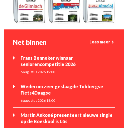
Net binnen
Lees meer
Frans Benneker winnaar
seniorencompetitie 2026
6 augustus 2026 19:00
Wederom zeer geslaagde Tubbergse
Fiets4Daagse
6 augustus 2026 18:00
Martin Ankoné presenteert nieuwe single
op de Boeskool is Lös