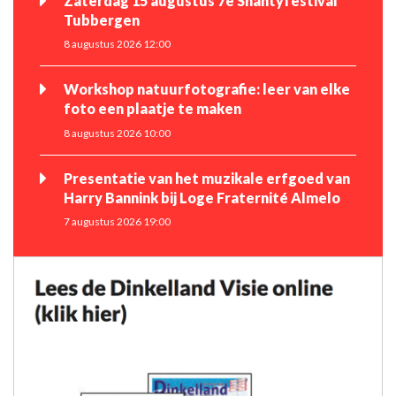
Zaterdag 15 augustus 7e Shantyfestival
Tubbergen
8 augustus 2026 12:00
Workshop natuurfotografie: leer van elke
foto een plaatje te maken
8 augustus 2026 10:00
Presentatie van het muzikale erfgoed van
Harry Bannink bij Loge Fraternité Almelo
7 augustus 2026 19:00