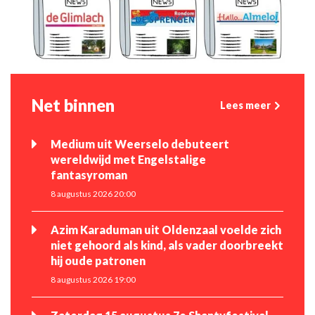
Net binnen
Lees meer
Medium uit Weerselo debuteert
wereldwijd met Engelstalige
fantasyroman
8 augustus 2026 20:00
Azim Karaduman uit Oldenzaal voelde zich
niet gehoord als kind, als vader doorbreekt
hij oude patronen
8 augustus 2026 19:00