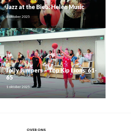
Jazz at the Bieb: Helen Music
3 oktober 2025
Jolly Jumpers – Top Kip Lions: 61-
65
1 oktober 2025
OVER ONS