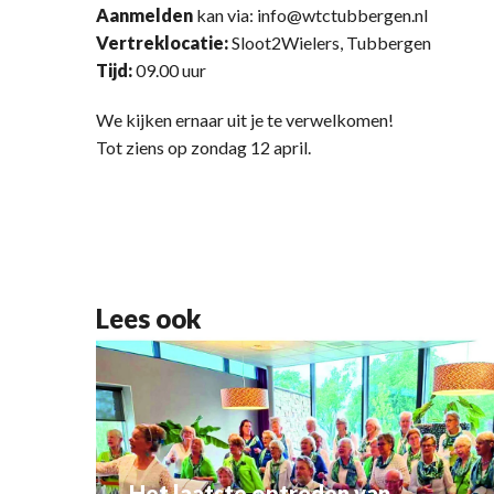
Aanmelden
kan via: info@wtctubbergen.nl
Vertreklocatie:
Sloot2Wielers, Tubbergen
Tijd:
09.00 uur
We kijken ernaar uit je te verwelkomen!
Tot ziens op zondag 12 april.
Lees ook
Het laatste optreden van