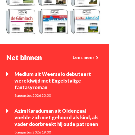
Net binnen
Lees meer
Medium uit Weerselo debuteert
wereldwijd met Engelstalige
fantasyroman
8 augustus 2026 20:00
Azim Karaduman uit Oldenzaal
voelde zich niet gehoord als kind, als
vader doorbreekt hij oude patronen
8 augustus 2026 19:00