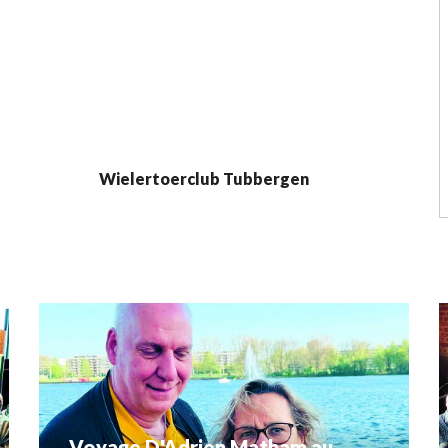
Wielertoerclub Tubbergen
Voyage D'Adrien Matham au