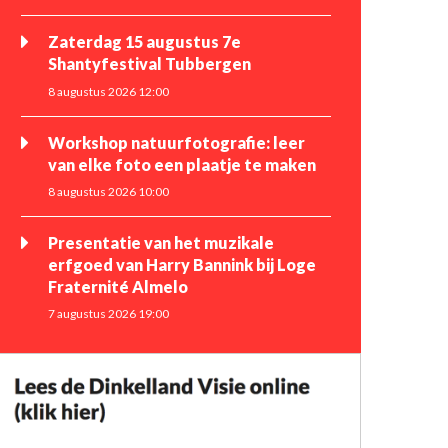
Zaterdag 15 augustus 7e
Shantyfestival Tubbergen
8 augustus 2026 12:00
Workshop natuurfotografie: leer
van elke foto een plaatje te maken
8 augustus 2026 10:00
Presentatie van het muzikale
erfgoed van Harry Bannink bij Loge
Fraternité Almelo
7 augustus 2026 19:00