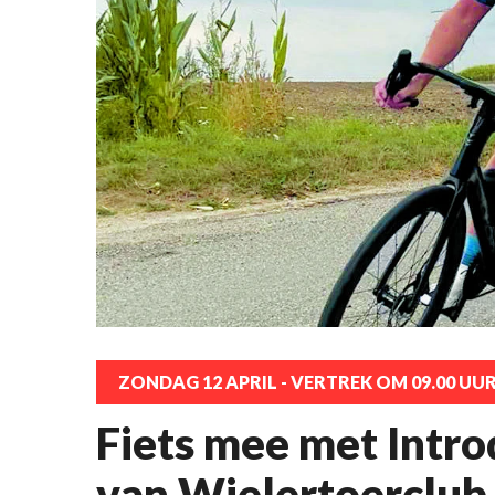
ZONDAG 12 APRIL - VERTREK OM 09.00 UU
Fiets mee met Intro
van Wielertoerclub