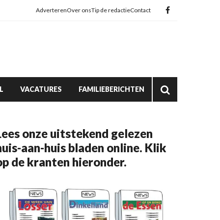
Adverteren
Over ons
Tip de redactie
Contact
L
VACATURES
FAMILIEBERICHTEN
Lees onze uitstekend gelezen
huis-aan-huis bladen online. Klik
op de kranten hieronder.