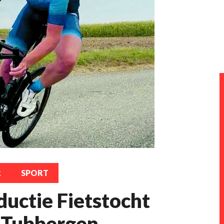
R
SPORT
ductie Fietstocht
 Tubbergen