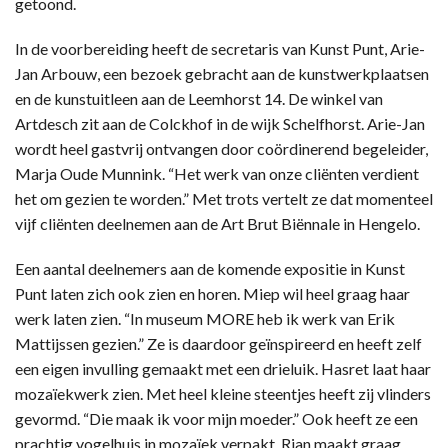
getoond.
In de voorbereiding heeft de secretaris van Kunst Punt, Arie-
Jan Arbouw, een bezoek gebracht aan de kunstwerkplaatsen
en de kunstuitleen aan de Leemhorst 14. De winkel van
Artdesch zit aan de Colckhof in de wijk Schelfhorst. Arie-Jan
wordt heel gastvrij ontvangen door coördinerend begeleider,
Marja Oude Munnink. “Het werk van onze cliënten verdient
het om gezien te worden.” Met trots vertelt ze dat momenteel
vijf cliënten deelnemen aan de Art Brut Biënnale in Hengelo.
Een aantal deelnemers aan de komende expositie in Kunst
Punt laten zich ook zien en horen. Miep wil heel graag haar
werk laten zien. “In museum MORE heb ik werk van Erik
Mattijssen gezien.” Ze is daardoor geïnspireerd en heeft zelf
een eigen invulling gemaakt met een drieluik. Hasret laat haar
mozaïekwerk zien. Met heel kleine steentjes heeft zij vlinders
gevormd. “Die maak ik voor mijn moeder.” Ook heeft ze een
prachtig vogelhuis in mozaïek verpakt. Rian maakt graag