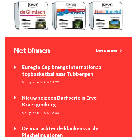
Net binnen
Lees meer
Euregio Cup brengt internationaal
topbasketbal naar Tubbergen
9 augustus 2026 13:00
Nieuw seizoen Bachserie in Erve
Kraesgenberg
9 augustus 2026 12:00
De man achter de klanken van de
Plechelmustoren