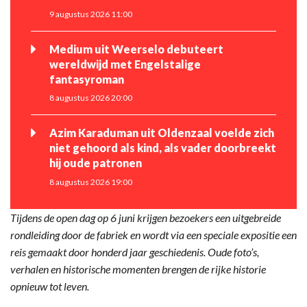
9 augustus 2026 11:00
Medium uit Weerselo debuteert
wereldwijd met Engelstalige
fantasyroman
8 augustus 2026 20:00
Azim Karaduman uit Oldenzaal voelde zich
niet gehoord als kind, als vader doorbreekt
hij oude patronen
8 augustus 2026 19:00
Tijdens de open dag op 6 juni krijgen bezoekers een uitgebreide
rondleiding door de fabriek en wordt via een speciale expositie een
reis gemaakt door honderd jaar geschiedenis. Oude foto’s,
verhalen en historische momenten brengen de rijke historie
opnieuw tot leven.