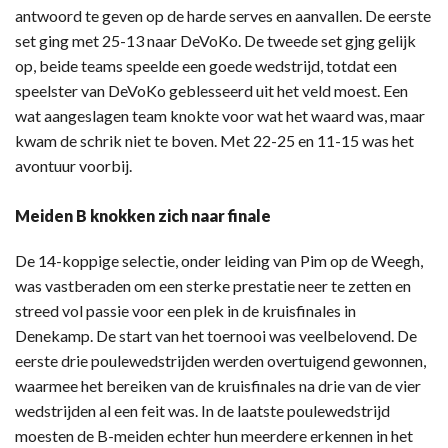
antwoord te geven op de harde serves en aanvallen. De eerste
set ging met 25-13 naar DeVoKo. De tweede set gjng gelijk
op, beide teams speelde een goede wedstrijd, totdat een
speelster van DeVoKo geblesseerd uit het veld moest. Een
wat aangeslagen team knokte voor wat het waard was, maar
kwam de schrik niet te boven. Met 22-25 en 11-15 was het
avontuur voorbij.
Meiden B knokken zich naar finale
De 14-koppige selectie, onder leiding van Pim op de Weegh,
was vastberaden om een sterke prestatie neer te zetten en
streed vol passie voor een plek in de kruisfinales in
Denekamp. De start van het toernooi was veelbelovend. De
eerste drie poulewedstrijden werden overtuigend gewonnen,
waarmee het bereiken van de kruisfinales na drie van de vier
wedstrijden al een feit was. In de laatste poulewedstrijd
moesten de B-meiden echter hun meerdere erkennen in het