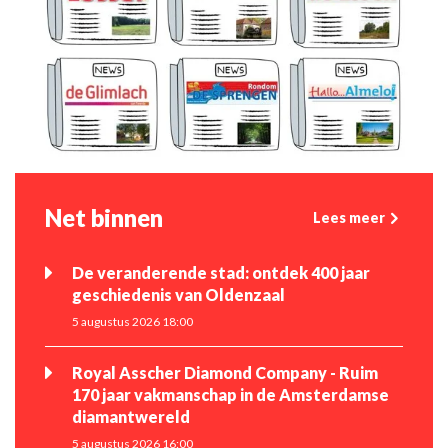
Net binnen
Lees meer
De veranderende stad: ontdek 400 jaar
geschiedenis van Oldenzaal
5 augustus 2026 18:00
Royal Asscher Diamond Company - Ruim
170 jaar vakmanschap in de Amsterdamse
diamantwereld
5 augustus 2026 16:00