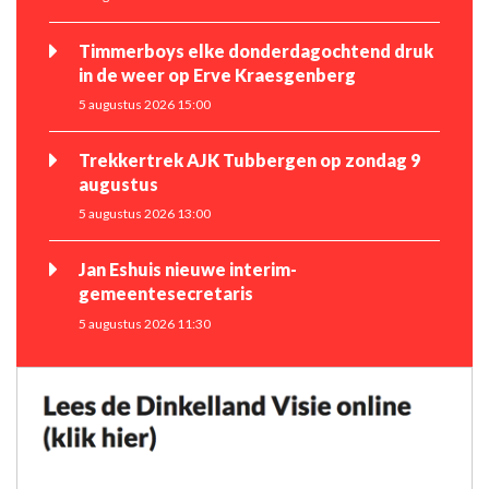
Timmerboys elke donderdagochtend druk
in de weer op Erve Kraesgenberg
5 augustus 2026 15:00
Trekkertrek AJK Tubbergen op zondag 9
augustus
5 augustus 2026 13:00
Jan Eshuis nieuwe interim-
gemeentesecretaris
5 augustus 2026 11:30