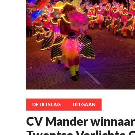
DE UITSLAG
UITGAAN
CV Mander winnaar 
Twentse Verlichte 