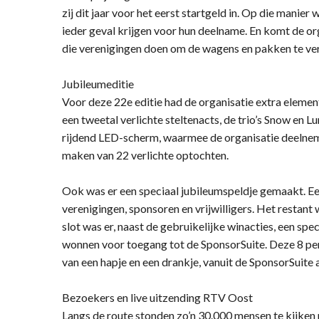
zij dit jaar voor het eerst startgeld in. Op die manie
ieder geval krijgen voor hun deelname. En komt de or
die verenigingen doen om de wagens en pakken te ver
Jubileumeditie
Voor deze 22e editie had de organisatie extra eleme
een tweetal verlichte steltenacts, de trio’s Snow en 
rijdend LED-scherm, waarmee de organisatie deelnem
maken van 22 verlichte optochten.
Ook was er een speciaal jubileumspeldje gemaakt. E
verenigingen, sponsoren en vrijwilligers. Het restant
slot was er, naast de gebruikelijke winacties, een spe
wonnen voor toegang tot de SponsorSuite. Deze 8 pe
van een hapje en een drankje, vanuit de SponsorSuite 
Bezoekers en live uitzending RTV Oost
Langs de route stonden zo’n 30.000 mensen te kijken 