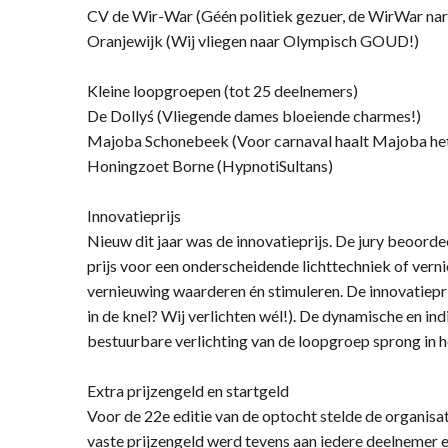
CV de Wir-War (Géén politiek gezuer, de WirWar na
Oranjewijk (Wij vliegen naar Olympisch GOUD!)
Kleine loopgroepen (tot 25 deelnemers)
De Dollyś (Vliegende dames bloeiende charmes!)
Majoba Schonebeek (Voor carnaval haalt Majoba het 
Honingzoet Borne (HypnotiSultans)
Innovatieprijs
Nieuw dit jaar was de innovatieprijs. De jury beoorde
prijs voor een onderscheidende lichttechniek of ve
vernieuwing waarderen én stimuleren. De innovatiepr
in de knel? Wij verlichten wél!). De dynamische en ind
bestuurbare verlichting van de loopgroep sprong in he
Extra prijzengeld en startgeld
Voor de 22e editie van de optocht stelde de organisa
vaste prijzengeld werd tevens aan iedere deelnemer 