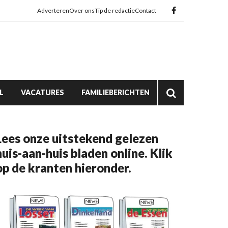
Adverteren
Over ons
Tip de redactie
Contact
L
VACATURES
FAMILIEBERICHTEN
Lees onze uitstekend gelezen
huis-aan-huis bladen online. Klik
op de kranten hieronder.