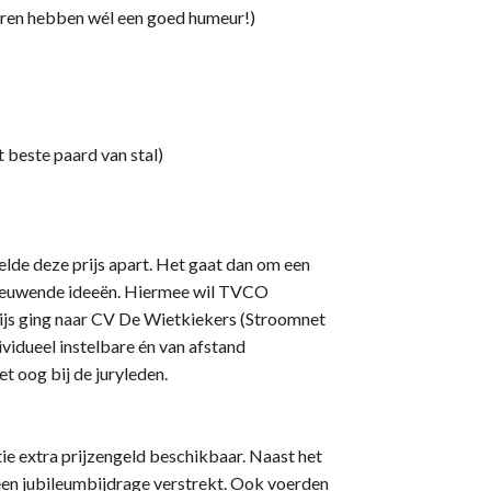
rren hebben wél een goed humeur!)
beste paard van stal)
elde deze prijs apart. Het gaat dan om een
rnieuwende ideeën. Hiermee wil TVCO
ijs ging naar CV De Wietkiekers (Stroomnet
ividueel instelbare én van afstand
t oog bij de juryleden.
tie extra prijzengeld beschikbaar. Naast het
een jubileumbijdrage verstrekt. Ook voerden