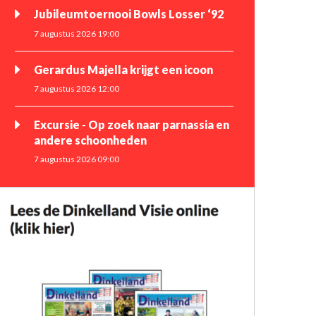
Jubileumtoernooi Bowls Losser ‘92
7 augustus 2026 19:00
Gerardus Majella krijgt een icoon
7 augustus 2026 12:00
Excursie - Op zoek naar parnassia en
andere schoonheden
7 augustus 2026 09:00