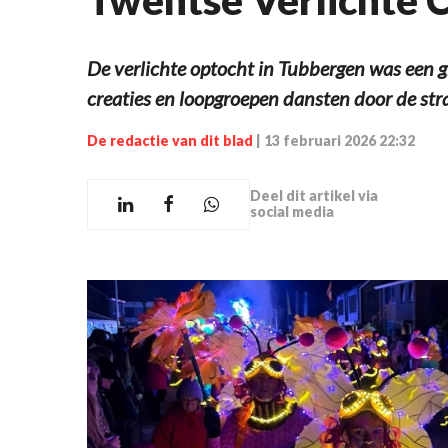
De verlichte optocht in Tubbergen was een g
creaties en loopgroepen dansten door de st
De redactie van dit blad
|
13 februari 2026 22:32
Deel dit artikel via
social media