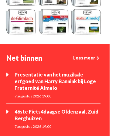
Net binnen
Lees meer
Presentatie van het muzikale
erfgoed van Harry Bannink bij Loge
Fraternité Almelo
7 augustus 2026 19:00
46ste Fiets4daagse Oldenzaal, Zuid-
Berghuizen
7 augustus 2026 19:00