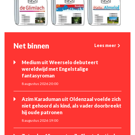
Net binnen
Lees meer
Medium uit Weerselo debuteert
wereldwijd met Engelstalige
fantasyroman
8 augustus 2026 20:00
Azim Karaduman uit Oldenzaal voelde zich
niet gehoord als kind, als vader doorbreekt
hij oude patronen
8 augustus 2026 19:00