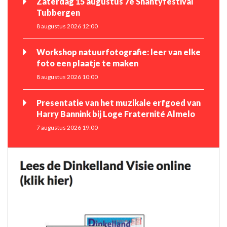
Zaterdag 15 augustus 7e Shantyfestival
Tubbergen
8 augustus 2026 12:00
Workshop natuurfotografie: leer van elke
foto een plaatje te maken
8 augustus 2026 10:00
Presentatie van het muzikale erfgoed van
Harry Bannink bij Loge Fraternité Almelo
7 augustus 2026 19:00