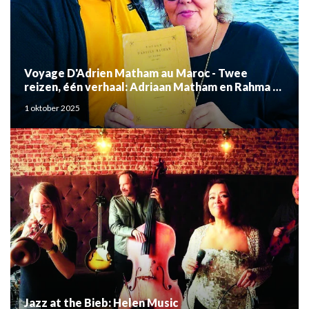
Voyage D'Adrien Matham au Maroc - Twee
reizen, één verhaal: Adriaan Matham en Rahma el
Mouden
1 oktober 2025
Jazz at the Bieb: Helen Music