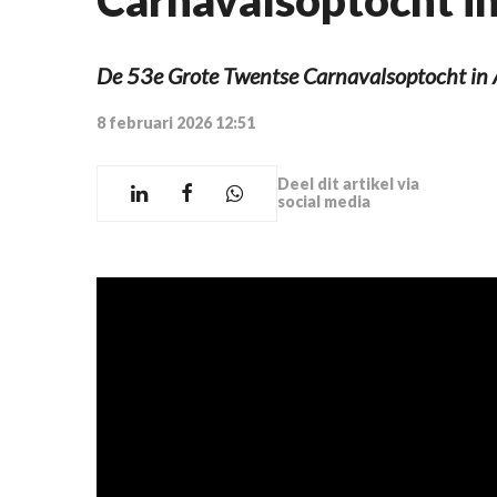
De 53e Grote Twentse Carnavalsoptocht in 
8 februari 2026 12:51
Deel dit artikel via
social media