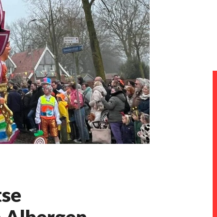
tse
n Albergen