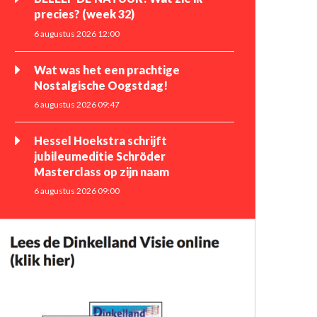
precies? (week 32)
6 augustus 2026 12:00
Wat was het een prachtige
Nostalgische Oogstdag!
6 augustus 2026 09:47
Hessel Hoekstra schrijft
jubileumeditie Schröder
Masterclass op zijn naam
6 augustus 2026 09:00