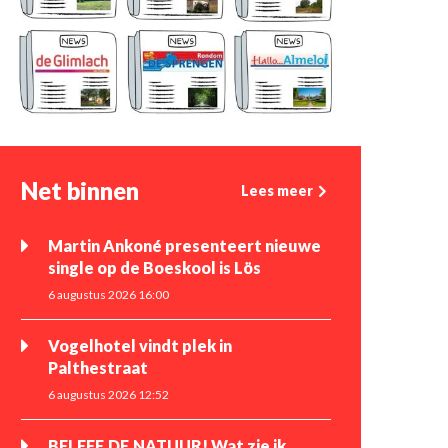
Net binnen
Lees meer
Martin Ankoné presenteert nieuwe
single op de Boeskool is Lös
6 augustus 2026 16:00
Vogelhotel vindt plek in
Palthestraat
6 augustus 2026 12:52
BELEEF DE NATUUR! Wat zie ik