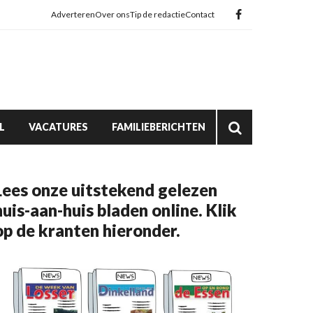
Adverteren
Over ons
Tip de redactie
Contact
L
VACATURES
FAMILIEBERICHTEN
Lees onze uitstekend gelezen
huis-aan-huis bladen online. Klik
op de kranten hieronder.