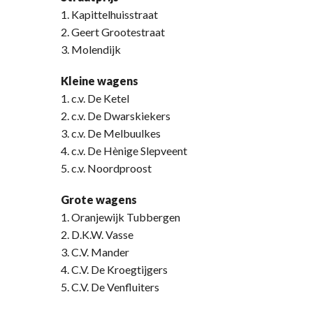
1. Kapittelhuisstraat
2. Geert Grootestraat
3. Molendijk
Kleine wagens
1. c.v. De Ketel
2. c.v. De Dwarskiekers
3. c.v. De Melbuulkes
4. c.v. De Hènige Slepveent
5. c.v. Noordproost
Grote wagens
1. Oranjewijk Tubbergen
2. D.K.W. Vasse
3. C.V. Mander
4. C.V. De Kroegtijgers
5. C.V. De Venfluiters