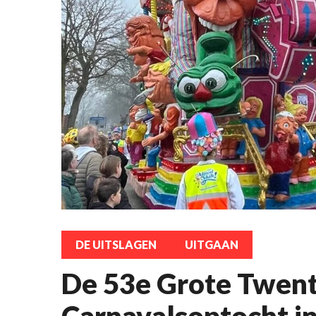
DE UITSLAGEN
UITGAAN
De 53e Grote Twen
Carnavalsoptocht i