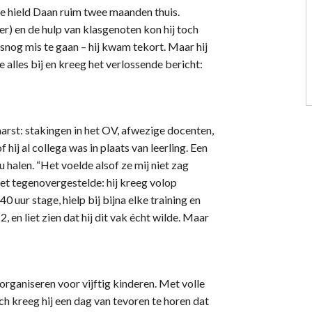
ie hield Daan ruim twee maanden thuis.
er) en de hulp van klasgenoten kon hij toch
lsnog mis te gaan – hij kwam tekort. Maar hij
 alles bij en kreeg het verlossende bericht:
aarst: stakingen in het OV, afwezige docenten,
hij al collega was in plaats van leerling. Een
u halen. “Het voelde alsof ze mij niet zag
 het tegenovergestelde: hij kreeg volop
0 uur stage, hielp bij bijna elke training en
, en liet zien dat hij dit vak écht wilde. Maar
rganiseren voor vijftig kinderen. Met volle
ch kreeg hij een dag van tevoren te horen dat