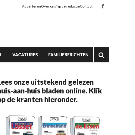
Adverteren
Over ons
Tip de redactie
Contact
L
VACATURES
FAMILIEBERICHTEN
Lees onze uitstekend gelezen
huis-aan-huis bladen online. Klik
op de kranten hieronder.