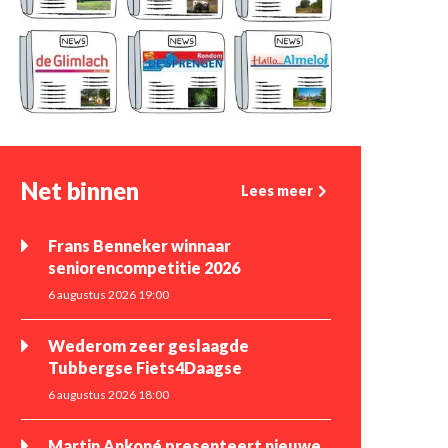
Net binnen
Lees meer
Frans Benneker winnaar
seniorencompetitie 2026
6 augustus 2026 19:00
Wederom zeer geslaagde
Tubbergse Fiets4Daagse
6 augustus 2026 18:00
Martin Ankoné presenteert nieuwe