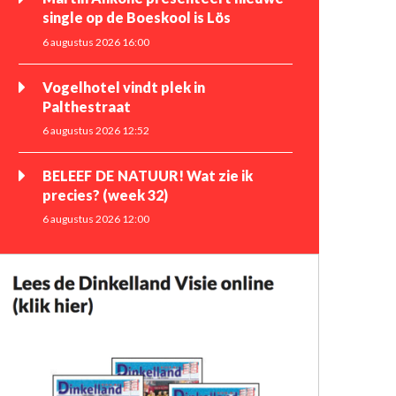
single op de Boeskool is Lös
6 augustus 2026 16:00
Vogelhotel vindt plek in
Palthestraat
6 augustus 2026 12:52
BELEEF DE NATUUR! Wat zie ik
precies? (week 32)
6 augustus 2026 12:00