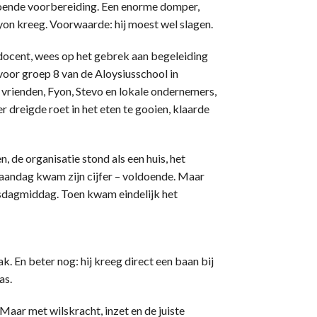
doende voorbereiding. Een enorme domper,
yon kreeg. Voorwaarde: hij moest wel slagen.
 docent, wees op het gebrek aan begeleiding
oor groep 8 van de Aloysiusschool in
e, vrienden, Fyon, Stevo en lokale ondernemers,
dreigde roet in het eten te gooien, klaarde
 de organisatie stond als een huis, het
aandag kwam zijn cijfer – voldoende. Maar
insdagmiddag. Toen kwam eindelijk het
k. En beter nog: hij kreeg direct een baan bij
as.
 Maar met wilskracht, inzet en de juiste