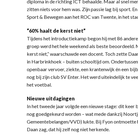
diploma in de richting ICT behaalde. Maar al snel mer
zitten niets voor hem was. Zijn passie lag bij sport. 
Sport & Bewegen aan het ROC van Twente, in het sta
“60% haalt de kerst niet”
Tijdens het introductiekamp begon hij met 86 andere 
groep werd het hele weekend als beste beoordeeld. 
kerst niet,” waarschuwde een docent. Toch zette Daan
in Harbrinkhoek – buiten schooltijd om. Ondertussen 
openbaar vervoer, ziekte, een krantenwijk én een bij
nog bij zijn club SV Enter. Het werd uiteindelijk te ve
het voetbal.
Nieuwe uitdagingen
In het tweede jaar volgde een nieuwe stage: dit keer 
nog goedgekeurd worden – wat mede dankzij Noort
Gemeentebelangen/VVD) lukte. Bij Fyon ontmoette hij 
Daan zag, dat hij zelf nog niet herkende.