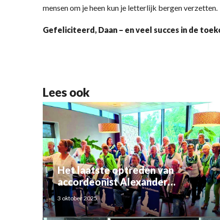
mensen om je heen kun je letterlijk bergen verzetten.
Gefeliciteerd, Daan – en veel succes in de toek
Lees ook
Het laatste optreden van
accordeonist Alexander
Schoemaker
3 oktober 2025