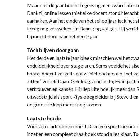
Maar ook dit jaar bracht tegenslag: een zware infect
Dankzij online lessen (niet elke docent stond hieracht
aanhaken. Aan het einde van het schooljaar leek het a
kreeg nog zes weken. En Daan ging vol gas. Hij werkte
hij mocht door naar het derde jaar.
Tóch blijven doorgaan
Het derde en laatste jaar bleek misschien wel het zw
onduidelijkheid over stage-uren. Soms voelde het alsof 
hoofd-docent zei zelfs dat ze niet dacht dat hij het zo
zitten,” vertelt Daan. Gelukkig vond hij bij Fyon juist
vertrouwen en kansen. Hij liep uiteindelijk meer dan 54
uitwedstrijd als sport-/fysiobegeleider bij Stevo 1 en 2
de grootste klap moest nog komen.
Laatste horde
Voor zijn eindexamen moest Daan een sporttoernooi o
inzet en een compleet draaiboek stond alles klaar. To