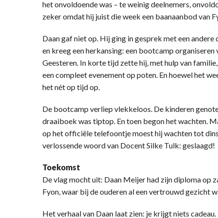
het onvoldoende was – te weinig deelnemers, onvol
zeker omdat hij juist die week een baanaanbod van F
Daan gaf niet op. Hij ging in gesprek met een andere
en kreeg een herkansing: een bootcamp organiseren v
Geesteren. In korte tijd zette hij, met hulp van famili
een compleet evenement op poten. En hoewel het weer 
het nét op tijd op.
De bootcamp verliep vlekkeloos. De kinderen genoten,
draaiboek was tiptop. En toen begon het wachten. M
op het officiële telefoontje moest hij wachten tot d
verlossende woord van Docent Silke Tulk: geslaagd!
Toekomst
De vlag mocht uit: Daan Meijer had zijn diploma op za
Fyon, waar bij de ouderen al een vertrouwd gezicht w
Het verhaal van Daan laat zien: je krijgt niets cadeau.