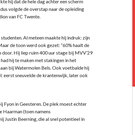
kte hij dat de hele dag achter een scherm
En dus volgde de overstap naar de opleiding
dion van FC Twente.
studenten. Al meteen maakte hij indruk: zijn
Maar de toon werd ook gezet: “60% haalt de
 door. Hij liep ruim 400 uur stage bij MVV’29
had hij te maken met stakingen in het
baan bij Watermolen Bels. Ook voetbalde hij
el: eerst sneuvelde de krantenwijk, later ook
bij Fyon in Geesteren. De plek moest echter
je Haarman (toen namens
Justin Beerning, die al snel potentieel in