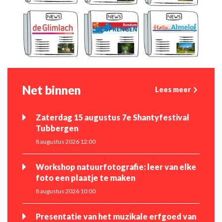
Net binnen
Lees meer
Zaterdag 15 augustus 7e Shantyfestival
Tubbergen
8 augustus 2026 12:00
Workshop natuurfotografie: leer van elke
foto een plaatje te maken
8 augustus 2026 10:00
Presentatie van het muzikale erfgoed van