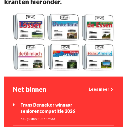
kranten hieronder.
Net binnen
Lees meer
Frans Benneker winnaar
seniorencompetitie 2026
6 augustus 2026 19:00