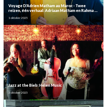
Voyage D'Adrien Matham au Maroc - Twee
reizen, één verhaal: Adriaan Matham en Rahma el
Mouden
1 oktober 2025
Jazz at the Bieb: Helen Music
3 oktober 2025