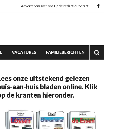
Adverteren
Over ons
Tip de redactie
Contact
L
VACATURES
FAMILIEBERICHTEN
Lees onze uitstekend gelezen
huis-aan-huis bladen online. Klik
op de kranten hieronder.