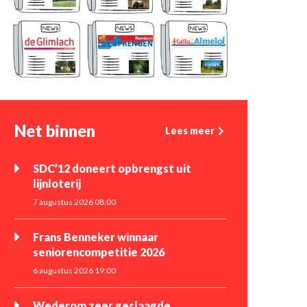
Net binnen
Lees meer
SDC’12 doneert opbrengst uit
lijnloterij
7 augustus 2026 08:00
Frans Benneker winnaar
seniorencompetitie 2026
6 augustus 2026 19:00
Wederom zeer geslaagde