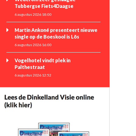
Tubbergse Fiets4Daagse
6 augustus 2026 18:00
Martin Ankoné presenteert nieuwe
single op de Boeskool is Lös
6 augustus 2026 16:00
Vogelhotel vindt plek in
Palthestraat
6 augustus 2026 12:52