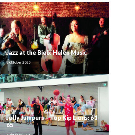
Jazz at the Bieb: Helen Music
3 oktober 2025
Jolly Jumpers – Top Kip Lions: 61-
65
1 oktober 2025