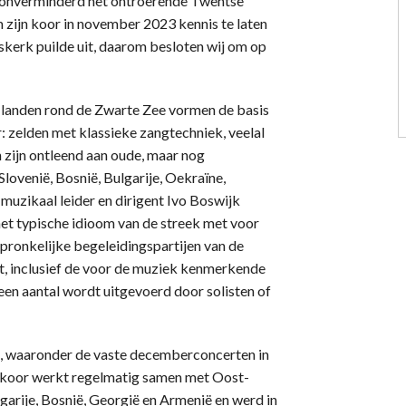
t onverminderd het ontroerende Twentse
 zijn koor in november 2023 kennis te laten
skerk puilde uit, daarom besloten wij om op
e landen rond de Zwarte Zee vormen de basis
 zelden met klassieke zangtechniek, veelal
 zijn ontleend aan oude, maar nog
Slovenië, Bosnië, Bulgarije, Oekraïne,
muzikaal leider en dirigent Ivo Boswijk
het typische idioom van de streek met voor
pronkelijke begeleidingspartijen van de
kt, inclusief de voor de muziek kenmerkende
 een aantal wordt uitgevoerd door solisten of
nd, waaronder de vaste decemberconcerten in
 koor werkt regelmatig samen met Oost-
garije, Bosnië, Georgië en Armenië en werd in