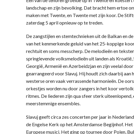
Een van de tenoren groeide op in Twente en koester
landschap en zijn bevolking. Dat bracht hem ertoe om
maken met Twente, en Twente met zijn koor. De Stift
zaterdag 5 april opnieuw op te treden.
De zangstijlen en stemtechnieken uit de Balkan en d
van het kenmerkende geluid van het 25-koppige koor:
rechtuit en soms messcherp. De melodieën en teksten
springlevende volksmelodieën uit landen als Kroatië, 
Georgië, Armenië en Azerbeidzjan en zijn veelal door 
gearrangeerd voor Slavuj. Hij houdt zich daarbij aan 
westerse oren vaak verrassende harmonieën. De oors
orkestjes worden nu door zangers in het koor vertol
ritmes. De liederen zijn qua sfeer sterk uiteenlopend,
meerstemmige ensembles.
Slavuj geeft circa zes concerten per jaar in Nederla
de Engelse Kerk op het Amsterdamse Begijnhof. Het
Europese musici. Het ging op tournee door Polen, Bul