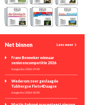
Net binnen
Lees meer
Frans Benneker winnaar
seniorencompetitie 2026
6 augustus 2026 19:00
Wederom zeer geslaagde
Tubbergse Fiets4Daagse
6 augustus 2026 18:00
Martin Ankoné presenteert nieuwe