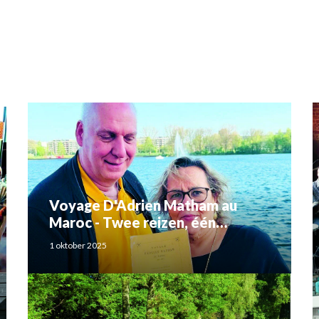
Voyage D'Adrien Matham au
Maroc - Twee reizen, één
verhaal: Adriaan Matham en
1 oktober 2025
Rahma el Mouden