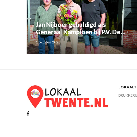
Jan Nijboer gehuldigd als
Generaal Kampioen bij P.V. De
Luchtbode
1 oktober 2025
LOKAALTW
DRUKKERI