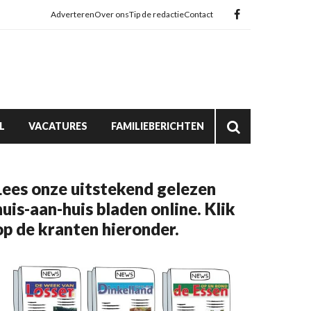
Adverteren
Over ons
Tip de redactie
Contact
L
VACATURES
FAMILIEBERICHTEN
Lees onze uitstekend gelezen
huis-aan-huis bladen online. Klik
op de kranten hieronder.