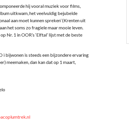
 componeerde hij vooral muziek voor films,
e album uitkwam, het veelvuldig bejubelde
tionaal aan moet kunnen spreken’ (Krenten uit
 aan het soms zo fragiele maar mooie leven.
p Nr. 1 in OOR’s ‘Elftal’ lijst met de beste
i bijwonen is steeds een bijzondere ervaring
weer) meemaken, dan kan dat op 1 maart,
elo
acoplumtrek.nl