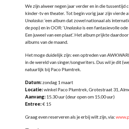
We zijn alweer negen jaar verder en in die tussentijd
kinder-tv en theater. Tot begin vorig jaar zijn vierd
Unalaska
: ‘een album dat zowel nationaal als interna
de pop) en in OOR: ‘
Unalaska
is een fantasievolle ode
Een juweel van een plaat’. Het album prijkte daardoor o
albums van de maand.
Het moge duidelijk zijn: een optreden van AWKWARD 
in de wereld van singer/songwriters. Dus wil je dit (
natuurlijk bij Paco Plumtrek.
Datum:
zondag 1 maart
Locatie:
winkel Paco Plumtrek, Grotestraat 31, Alm
Aanvang:
15.30 uur (deur open om 15.00 uur)
Entree:
€ 15
Graag even reserveren als je erbij wilt zijn, via:
www.p