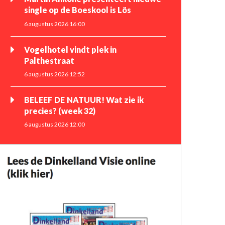
single op de Boeskool is Lös
6 augustus 2026 16:00
Vogelhotel vindt plek in
Palthestraat
6 augustus 2026 12:52
BELEEF DE NATUUR! Wat zie ik
precies? (week 32)
6 augustus 2026 12:00