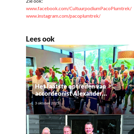
Zie ook:
www.facebook.com/CultuurpodiumPacoPlumtrek/
www.instagram.com/pacoplumtrek/
Lees ook
Het laatste optreden van
accordeonist Alexander
Schoemaker
3 oktober 2025