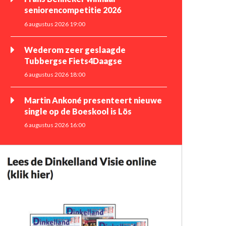
seniorencompetitie 2026
6 augustus 2026 19:00
Wederom zeer geslaagde
Tubbergse Fiets4Daagse
6 augustus 2026 18:00
Martin Ankoné presenteert nieuwe
single op de Boeskool is Lös
6 augustus 2026 16:00