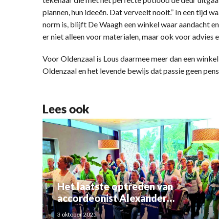
plannen, hun ideeën. Dat verveelt nooit.” In een tijd w
norm is, blijft De Waagh een winkel waar aandacht 
er niet alleen voor materialen, maar ook voor advies e
Voor Oldenzaal is Lous daarmee meer dan een winkelie
Oldenzaal en het levende bewijs dat passie geen pensi
Lees ook
Het laatste optreden van
accordeonist Alexander
Schoemaker
3 oktober 2025