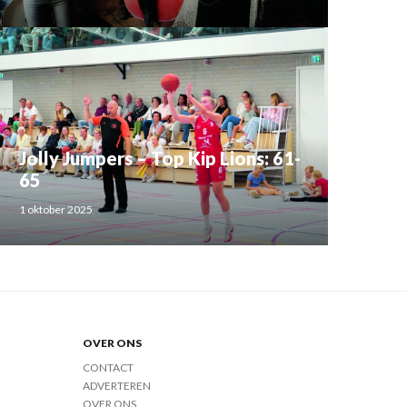
Jolly Jumpers – Top Kip Lions: 61-
65
1 oktober 2025
OVER ONS
CONTACT
ADVERTEREN
OVER ONS