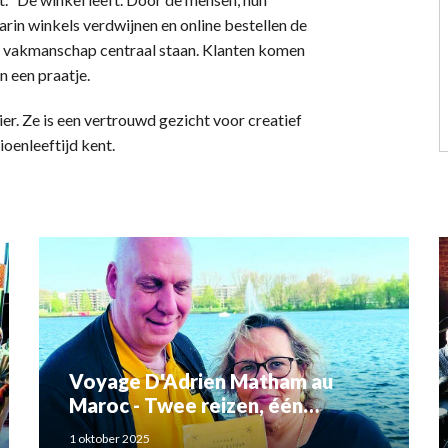
aarin winkels verdwijnen en online bestellen de
en vakmanschap centraal staan. Klanten komen
n een praatje.
r. Ze is een vertrouwd gezicht voor creatief
oenleeftijd kent.
Voyage D'Adrien Matham au
Maroc - Twee reizen, één
verhaal: Adriaan Matham en
1 oktober 2025