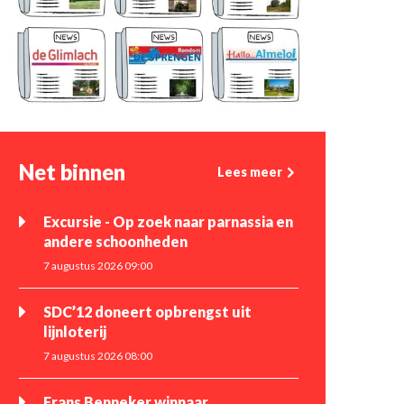
Net binnen
Lees meer
Excursie - Op zoek naar parnassia en
andere schoonheden
7 augustus 2026 09:00
SDC’12 doneert opbrengst uit
lijnloterij
7 augustus 2026 08:00
Frans Benneker winnaar