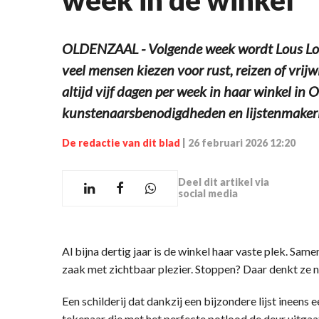
OLDENZAAL - Volgende week wordt Lous Looij
veel mensen kiezen voor rust, reizen of vrij
altijd vijf dagen per week in haar winkel in
kunstenaarsbenodigdheden en lijstenmakeri
De redactie van dit blad
|
26 februari 2026 12:20
Deel dit artikel via
social media
Al bijna dertig jaar is de winkel haar vaste plek. S
zaak met zichtbaar plezier. Stoppen? Daar denkt ze ni
Een schilderij dat dankzij een bijzondere lijst ineen
tekenaar die met het perfecte potlood de deur uitgaa