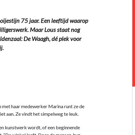
estijn 75 jaar. Een leeftijd waarop
willigerswerk. Maar Lous staat nog
 Oldenzaal: De Waagh, dé plek voor
j.
amen met haar medewerker Marina runt ze de
et aan. Ze vindt het simpelweg te leuk.
s een kunstwerk wordt, of een beginnende
t. “De winkel leeft. Door de mensen, hun