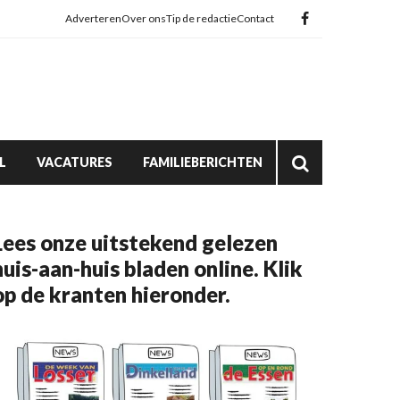
Adverteren
Over ons
Tip de redactie
Contact
L
VACATURES
FAMILIEBERICHTEN
Lees onze uitstekend gelezen
huis-aan-huis bladen online. Klik
op de kranten hieronder.