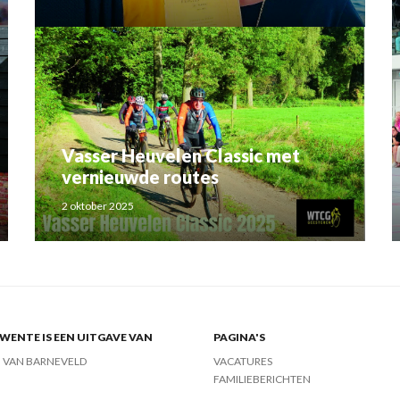
Rahma el Mouden
Vasser Heuvelen Classic met
vernieuwde routes
2 oktober 2025
ENTE IS EEN UITGAVE VAN
PAGINA'S
J VAN BARNEVELD
VACATURES
FAMILIEBERICHTEN