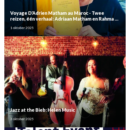
Voyage D'Adrien Matham au Maroc - Twee
reizen, één verhaal: Adriaan Matham en Rahma el
Mouden
1 oktober 2025
Jazz at the Bieb: Helen Music
3 oktober 2025