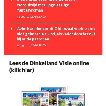
wereldwijd met Engelstalige
fantasyroman
8 augustus 2026 20:00
Azim Karaduman uit Oldenzaal voelde zich
niet gehoord als kind, als vader doorbreekt
hij oude patronen
8 augustus 2026 19:00