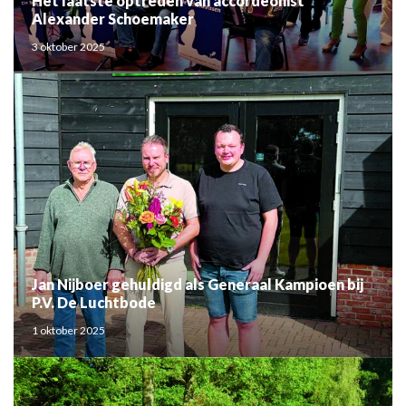
Het laatste optreden van accordeonist
Alexander Schoemaker
3 oktober 2025
Jan Nijboer gehuldigd als Generaal Kampioen bij
P.V. De Luchtbode
1 oktober 2025