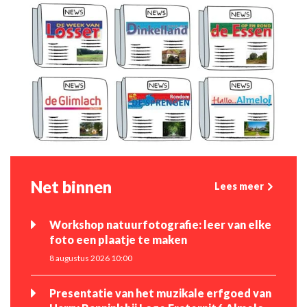
Net binnen
Lees meer
Workshop natuurfotografie: leer van elke
foto een plaatje te maken
8 augustus 2026 10:00
Presentatie van het muzikale erfgoed van