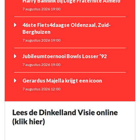
Harry Bannink bij Loge Fraternité Almelo
7 augustus 2026 19:00
46ste Fiets4daagse Oldenzaal, Zuid-
Berghuizen
7 augustus 2026 19:00
Jubileumtoernooi Bowls Losser ‘92
7 augustus 2026 19:00
Gerardus Majella krijgt een icoon
7 augustus 2026 12:00