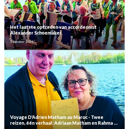
Het laatste optreden van accordeonist
Alexander Schoemaker
3 oktober 2025
Voyage D'Adrien Matham au Maroc - Twee
reizen, één verhaal: Adriaan Matham en Rahma el
Mouden