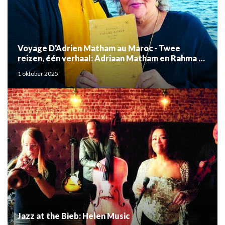
Voyage D'Adrien Matham au Maroc - Twee
reizen, één verhaal: Adriaan Matham en Rahma el
Mouden
1 oktober 2025
Jazz at the Bieb: Helen Music