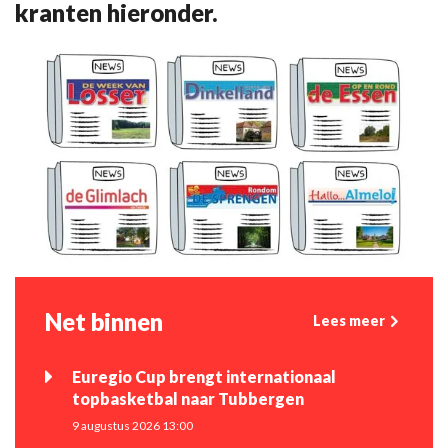
kranten hieronder.
Net binnen
Lees meer
Euregio Cup brengt internationaal
topbasketbal naar Tubbergen
9 augustus 2026 13:00