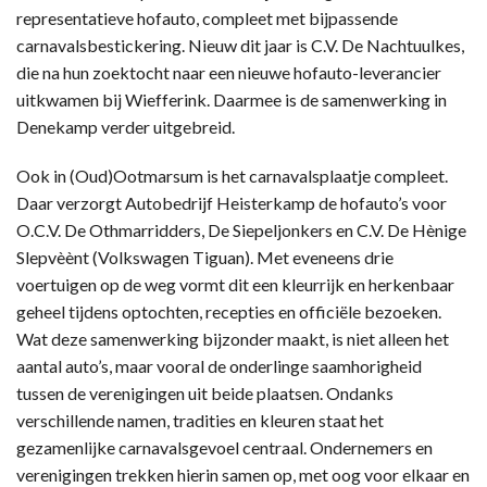
representatieve hofauto, compleet met bijpassende
carnavalsbestickering. Nieuw dit jaar is C.V. De Nachtuulkes,
die na hun zoektocht naar een nieuwe hofauto-leverancier
uitkwamen bij Wiefferink. Daarmee is de samenwerking in
Denekamp verder uitgebreid.
Ook in (Oud)Ootmarsum is het carnavalsplaatje compleet.
Daar verzorgt Autobedrijf Heisterkamp de hofauto’s voor
O.C.V. De Othmarridders, De Siepeljonkers en C.V. De Hènige
Slepvèènt (Volkswagen Tiguan). Met eveneens drie
voertuigen op de weg vormt dit een kleurrijk en herkenbaar
geheel tijdens optochten, recepties en officiële bezoeken.
Wat deze samenwerking bijzonder maakt, is niet alleen het
aantal auto’s, maar vooral de onderlinge saamhorigheid
tussen de verenigingen uit beide plaatsen. Ondanks
verschillende namen, tradities en kleuren staat het
gezamenlijke carnavalsgevoel centraal. Ondernemers en
verenigingen trekken hierin samen op, met oog voor elkaar en