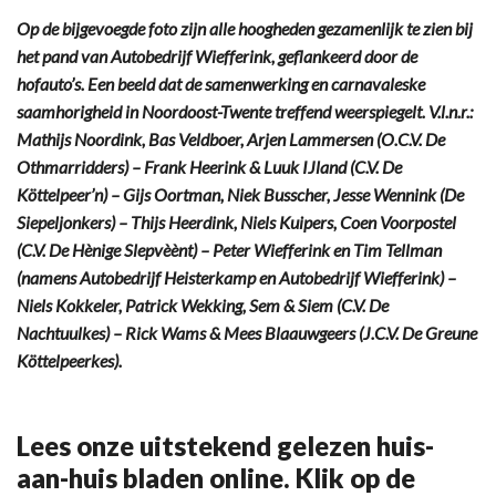
Op de bijgevoegde foto zijn alle hoogheden gezamenlijk te zien bij
het pand van Autobedrijf Wiefferink, geflankeerd door de
hofauto’s. Een beeld dat de samenwerking en carnavaleske
saamhorigheid in Noordoost-Twente treffend weerspiegelt. V.l.n.r.:
Mathijs Noordink, Bas Veldboer, Arjen Lammersen (O.C.V. De
Othmarridders) – Frank Heerink & Luuk IJland (C.V. De
Köttelpeer’n) – Gijs Oortman, Niek Busscher, Jesse Wennink (De
Siepeljonkers) – Thijs Heerdink, Niels Kuipers, Coen Voorpostel
(C.V. De Hènige Slepvèènt) – Peter Wiefferink en Tim Tellman
(namens Autobedrijf Heisterkamp en Autobedrijf Wiefferink) –
Niels Kokkeler, Patrick Wekking, Sem & Siem (C.V. De
Nachtuulkes) – Rick Wams & Mees Blaauwgeers (J.C.V. De Greune
Köttelpeerkes).
Lees onze uitstekend gelezen huis-
aan-huis bladen online. Klik op de