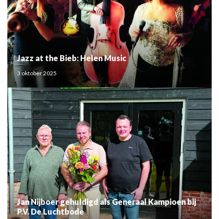
Jazz at the Bieb: Helen Music
3 oktober 2025
Jan Nijboer gehuldigd als Generaal Kampioen bij
P.V. De Luchtbode