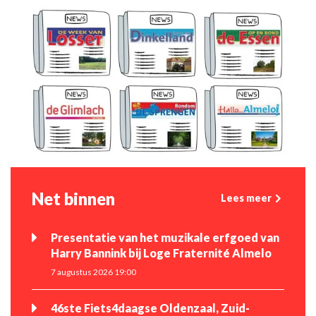
Net binnen
Lees meer
Presentatie van het muzikale erfgoed van
Harry Bannink bij Loge Fraternité Almelo
7 augustus 2026 19:00
46ste Fiets4daagse Oldenzaal, Zuid-