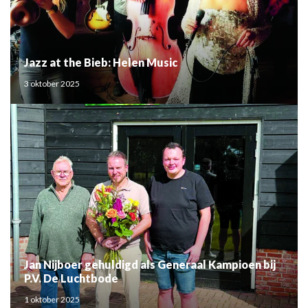
Jazz at the Bieb: Helen Music
3 oktober 2025
Jan Nijboer gehuldigd als Generaal Kampioen bij
P.V. De Luchtbode
1 oktober 2025