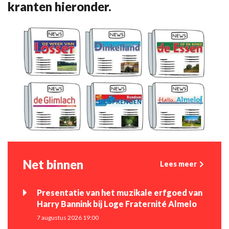
kranten hieronder.
Net binnen
Lees meer
Presentatie van het muzikale erfgoed van
Harry Bannink bij Loge Fraternité Almelo
7 augustus 2026 19:00