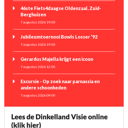
46ste Fiets4daagse Oldenzaal, Zuid-
Berghuizen
7 augustus 2026 19:00
Jubileumtoernooi Bowls Losser ‘92
7 augustus 2026 19:00
Gerardus Majella krijgt een icoon
7 augustus 2026 12:00
Excursie - Op zoek naar parnassia en
andere schoonheden
7 augustus 2026 09:00