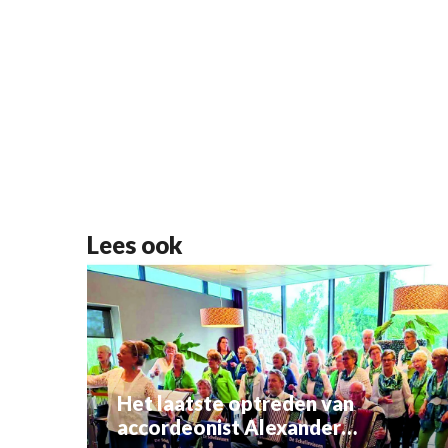
Lees ook
Het laatste optreden van
accordeonist Alexander