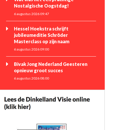
Nostalgische Oogstdag!
6 augustus 2026 09:47
Hessel Hoekstra schrijft
jubileumeditie Schröder
Masterclass op zijn naam
6 augustus 2026 09:00
Bivak Jong Nederland Geesteren
opnieuw groot succes
6 augustus 2026 08:00