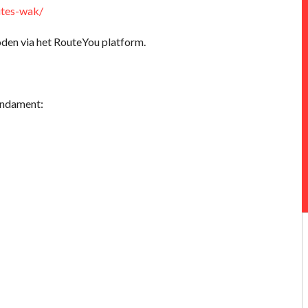
utes-wak/
den via het RouteYou platform.
undament: