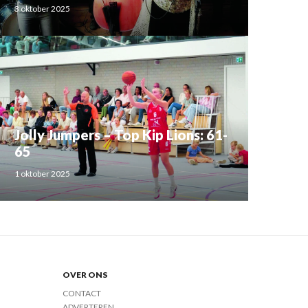
3 oktober 2025
Jolly Jumpers – Top Kip Lions: 61-
65
1 oktober 2025
OVER ONS
CONTACT
ADVERTEREN