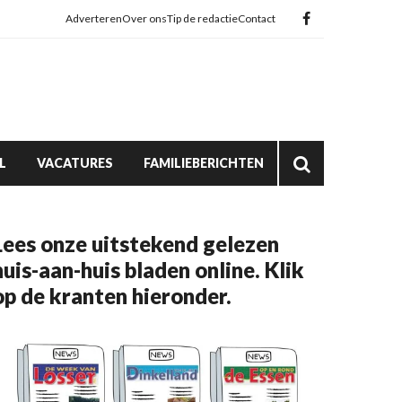
Adverteren
Over ons
Tip de redactie
Contact
L
VACATURES
FAMILIEBERICHTEN
Lees onze uitstekend gelezen
huis-aan-huis bladen online. Klik
op de kranten hieronder.