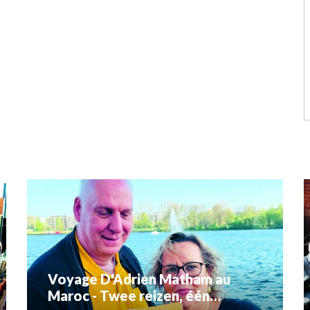
Voyage D'Adrien Matham au
Maroc - Twee reizen, één