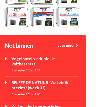
Net binnen
Lees meer
Vogelhotel vindt plek in
Palthestraat
6 augustus 2026 12:52
BELEEF DE NATUUR! Wat zie ik
precies? (week 32)
6 augustus 2026 12:00
Wat was het een prachtige