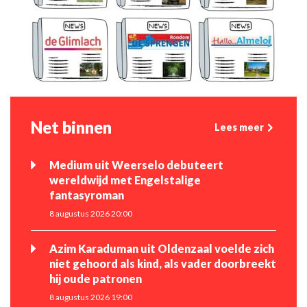
Net binnen
Lees meer
Medium uit Weerselo debuteert
wereldwijd met Engelstalige
fantasyroman
8 augustus 2026 20:00
Azim Karaduman uit Oldenzaal voelde zich
niet gehoord als kind, als vader doorbreekt
hij oude patronen
8 augustus 2026 19:00