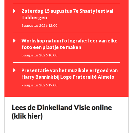
Zaterdag 15 augustus 7e Shantyfestival
Tubbergen
8 augustus 2026 12:00
Workshop natuurfotografie: leer van elke
foto een plaatje te maken
8 augustus 2026 10:00
Presentatie van het muzikale erfgoed van
Harry Bannink bij Loge Fraternité Almelo
7 augustus 2026 19:00