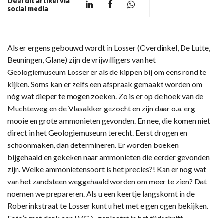
Deel dit artikel via
social media
Als er ergens gebouwd wordt in Losser (Overdinkel, De Lutte,
Beuningen, Glane) zijn de vrijwilligers van het
Geologiemuseum Losser er als de kippen bij om eens rond te
kijken. Soms kan er zelfs een afspraak gemaakt worden om
nóg wat dieper te mogen zoeken. Zo is er op de hoek van de
Muchteweg en de Vlasakker gezocht en zijn daar o.a. erg
mooie en grote ammonieten gevonden. En nee, die komen niet
direct in het Geologiemuseum terecht. Eerst drogen en
schoonmaken, dan determineren. Er worden boeken
bijgehaald en gekeken naar ammonieten die eerder gevonden
zijn. Welke ammonietensoort is het precies?! Kan er nog wat
van het zandsteen weggehaald worden om meer te zien? Dat
noemen we prepareren. Als u een keertje langskomt in de
Roberinkstraat te Losser kunt u het met eigen ogen bekijken.
Foto’s met dank aan LVGA, geplaatst in het tijdschrift