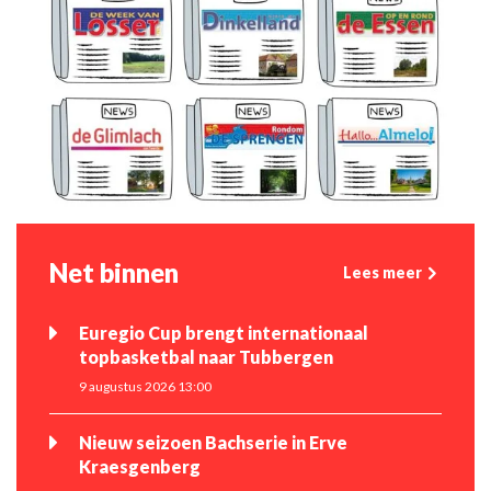
Net binnen
Lees meer
Euregio Cup brengt internationaal
topbasketbal naar Tubbergen
9 augustus 2026 13:00
Nieuw seizoen Bachserie in Erve
Kraesgenberg