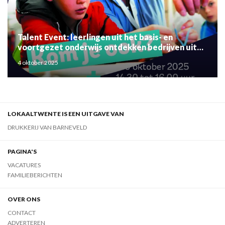
Talent Event: leerlingen uit het basis- en
voortgezet onderwijs ontdekken bedrijven uit
de regio
4 oktober 2025
LOKAALTWENTE IS EEN UITGAVE VAN
DRUKKERIJ VAN BARNEVELD
PAGINA'S
VACATURES
FAMILIEBERICHTEN
OVER ONS
CONTACT
ADVERTEREN