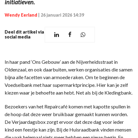
initiatieven.
Wendy Eerland
|
26 januari 2026 14:39
Deel dit artikel via
social media
In haar pand ‘Ons Gebouw’ aan de Nijverheidsstraat in
Oldenzaal, en ook daarbuiten, werken organisaties die samen
bijna alle facetten van armoede raken. Om te beginnen de
Voedselbank met haar supermarktprincipe. Hier kan je zelf
kiezen waar je behoefte aan hebt. Net als bij de Kledingbank.
Bezoekers van het Repaircafé komen met kapotte spullen in
de hoop dat deze weer bruikbaar gemaakt kunnen worden.
De Verjaardagsbox zorgt ervoor dat deze dag voor ieder
kind een feestje kan zijn. Bij de Huisraadbank vinden mensen
die vaak helemaal niets meer hebben een nieuw begin. En