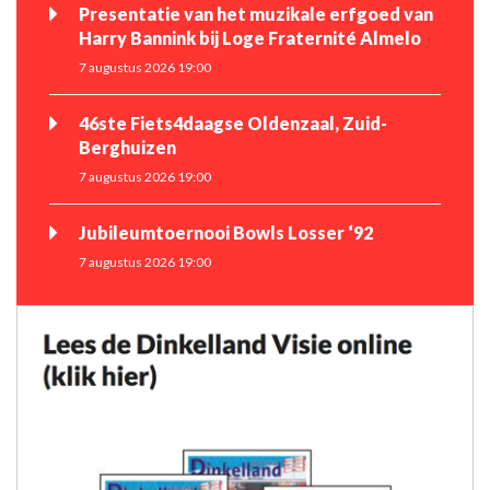
Presentatie van het muzikale erfgoed van
Harry Bannink bij Loge Fraternité Almelo
7 augustus 2026 19:00
46ste Fiets4daagse Oldenzaal, Zuid-
Berghuizen
7 augustus 2026 19:00
Jubileumtoernooi Bowls Losser ‘92
7 augustus 2026 19:00