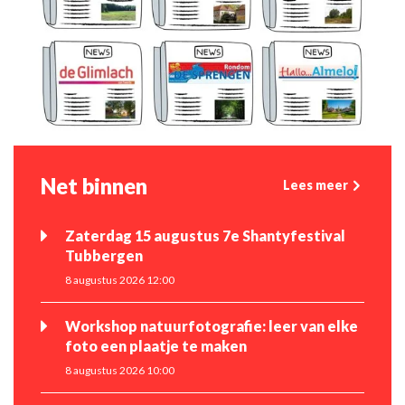
Net binnen
Lees meer
Zaterdag 15 augustus 7e Shantyfestival
Tubbergen
8 augustus 2026 12:00
Workshop natuurfotografie: leer van elke
foto een plaatje te maken
8 augustus 2026 10:00