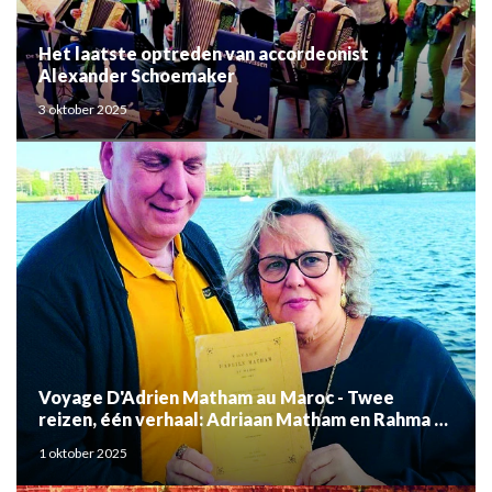
Het laatste optreden van accordeonist
Alexander Schoemaker
3 oktober 2025
Voyage D'Adrien Matham au Maroc - Twee
reizen, één verhaal: Adriaan Matham en Rahma el
Mouden
1 oktober 2025