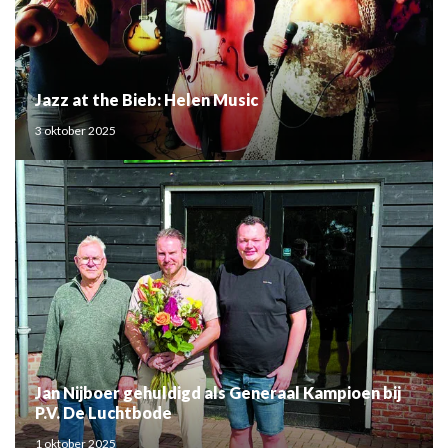
Jazz at the Bieb: Helen Music
3 oktober 2025
Jan Nijboer gehuldigd als Generaal Kampioen bij
P.V. De Luchtbode
1 oktober 2025