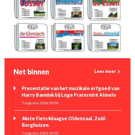
Net binnen
Lees meer
Presentatie van het muzikale erfgoed van
Harry Bannink bij Loge Fraternité Almelo
7 augustus 2026 19:00
46ste Fiets4daagse Oldenzaal, Zuid-
Berghuizen
7 augustus 2026 19:00