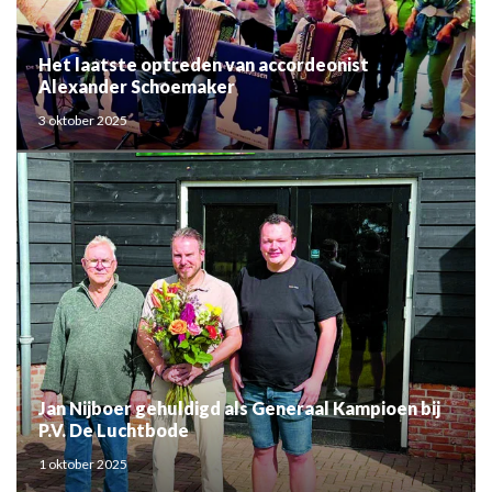
Het laatste optreden van accordeonist
Alexander Schoemaker
3 oktober 2025
Jan Nijboer gehuldigd als Generaal Kampioen bij
P.V. De Luchtbode
1 oktober 2025