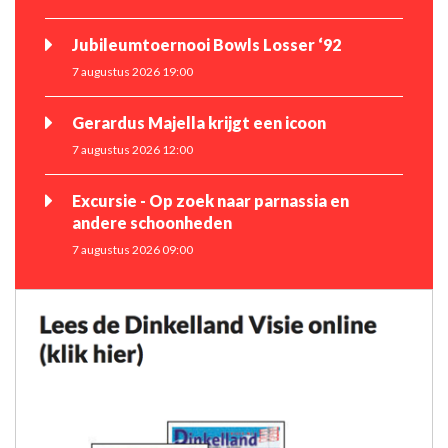
Jubileumtoernooi Bowls Losser ‘92
7 augustus 2026 19:00
Gerardus Majella krijgt een icoon
7 augustus 2026 12:00
Excursie - Op zoek naar parnassia en
andere schoonheden
7 augustus 2026 09:00