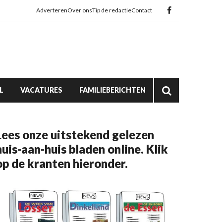
Adverteren
Over ons
Tip de redactie
Contact
L
VACATURES
FAMILIEBERICHTEN
Lees onze uitstekend gelezen
huis-aan-huis bladen online. Klik
op de kranten hieronder.