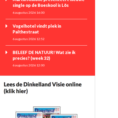
single op de Boeskool is Lös
6 augustus 2026 16:00
Vogelhotel vindt plek in
Palthestraat
6 augustus 2026 12:52
BELEEF DE NATUUR! Wat zie ik
precies? (week 32)
6 augustus 2026 12:00