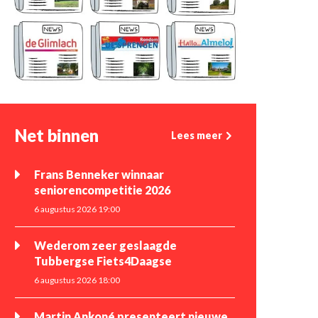
Net binnen
Lees meer
Frans Benneker winnaar
seniorencompetitie 2026
6 augustus 2026 19:00
Wederom zeer geslaagde
Tubbergse Fiets4Daagse
6 augustus 2026 18:00
Martin Ankoné presenteert nieuwe