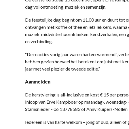
dag vol ontmoeting, muziek en samenzijn.
De feestelijke dag begint om 11.00 uur en duurt tot
ontvangen met koffie of thee en iets lekkers, waarn
muziek, midwinterhoornklanken, kerstverhalen, een g
en verbinding.
“De reacties vorig jaar waren hartverwarmend”, vert
hebben gezien hoeveel het betekent om juist met ker
jaar met veel plezier de tweede editie.”
Aanmelden
De kerstviering is all-inclusive en kost € 15 per per
Inloop van Erve Kampboer op maandag-, woensdag- en
Stamsnieder – 06 13778583 of Anny Kuipers-Nollen
Iedereen is van harte welkom – jong of oud, alleen of