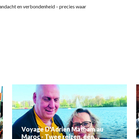
aandacht en verbondenheid – precies waar
Voyage D'Adrien Matham au
Maroc - Twee reizen, één