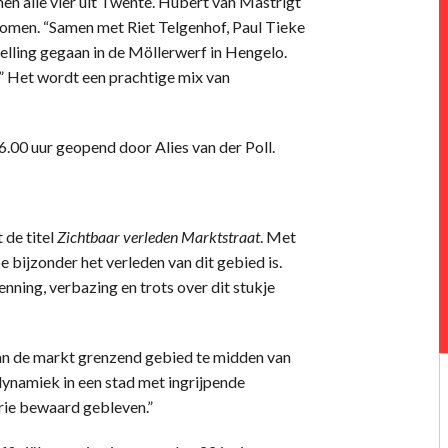
n alle vier uit Twente. Hubert van Mastrigt
 komen. “Samen met Riet Telgenhof, Paul Tieke
elling gegaan in de Möllerwerf in Hengelo.
.” Het wordt een prachtige mix van
.00 uur geopend door Alies van der Poll.
 de titel
Zichtbaar verleden Marktstraat
. Met
e bijzonder het verleden van dit gebied is.
nning, verbazing en trots over dit stukje
t aan de markt grenzend gebied te midden van
dynamiek in een stad met ingrijpende
orie bewaard gebleven.”