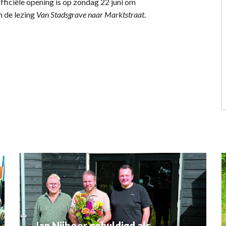
officiële opening is op zondag 22 juni om
n de lezing
Van Stadsgrave naar Marktstraat
.
Jan Nijboer gehuldigd als