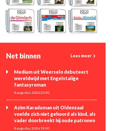
Net binnen
Lees meer
Medium uit Weerselo debuteert
wereldwijd met Engelstalige
fantasyroman
8 augustus 2026 20:00
Azim Karaduman uit Oldenzaal
voelde zich niet gehoord als kind, als
vader doorbreekt hij oude patronen
8 augustus 2026 19:00