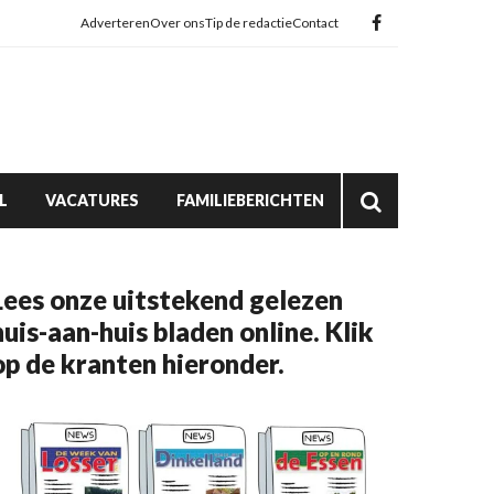
Adverteren
Over ons
Tip de redactie
Contact
L
VACATURES
FAMILIEBERICHTEN
Lees onze uitstekend gelezen
huis-aan-huis bladen online. Klik
op de kranten hieronder.