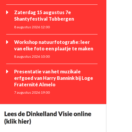
Zaterdag 15 augustus 7e
Shantyfestival Tubbergen
8 augustus 2026 12:00
Workshop natuurfotografie: leer
van elke foto een plaatje te maken
8 augustus 2026 10:00
Presentatie van het muzikale
erfgoed van Harry Bannink bij Loge
Fraternité Almelo
7 augustus 2026 19:00