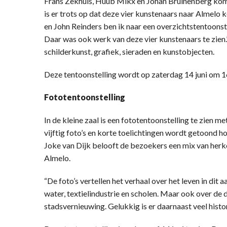
Frans Zekhuis, Huub Mikx en Johan Bruinenberg kome
is er trots op dat deze vier kunstenaars naar Almelo
en John Reinders ben ik naar een overzichtstentoonst
Daar was ook werk van deze vier kunstenaars te zien
schilderkunst, grafiek, sieraden en kunstobjecten.
Deze tentoonstelling wordt op zaterdag 14 juni om 16
Fototentoonstelling
In de kleine zaal is een fototentoonstelling te zien met
vijftig foto’s en korte toelichtingen wordt getoond ho
Joke van Dijk belooft de bezoekers een mix van herke
Almelo.
“De foto’s vertellen het verhaal over het leven in di
water, textielindustrie en scholen. Maar ook over de 
stadsvernieuwing. Gelukkig is er daarnaast veel hist