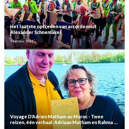
Het laatste optreden van accordeonist
Alexander Schoemaker
3 oktober 2025
Voyage D'Adrien Matham au Maroc - Twee
reizen, één verhaal: Adriaan Matham en Rahma el
Mouden