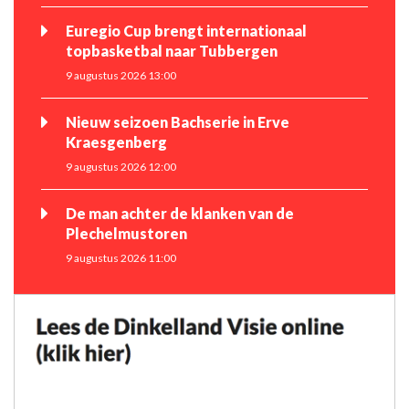
Euregio Cup brengt internationaal
topbasketbal naar Tubbergen
9 augustus 2026 13:00
Nieuw seizoen Bachserie in Erve
Kraesgenberg
9 augustus 2026 12:00
De man achter de klanken van de
Plechelmustoren
9 augustus 2026 11:00