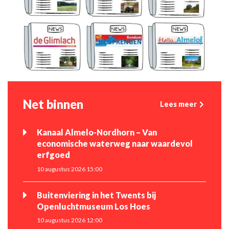
Net binnen
Lees meer
Kanaal Almelo-Nordhorn – Van
economische waterweg naar waardevol
erfgoed
10 augustus 2026 15:00
Buitenviering in het Twents bij
Openluchtmuseum Los Hoes
10 augustus 2026 12:00