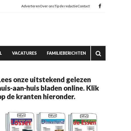
Adverteren
Over ons
Tip de redactie
Contact
L
VACATURES
FAMILIEBERICHTEN
Lees onze uitstekend gelezen
huis-aan-huis bladen online. Klik
op de kranten hieronder.