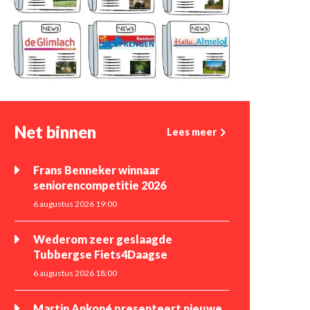
Net binnen
Lees meer
Frans Benneker winnaar
seniorencompetitie 2026
6 augustus 2026 19:00
Wederom zeer geslaagde
Tubbergse Fiets4Daagse
6 augustus 2026 18:00
Martin Ankoné presenteert nieuwe