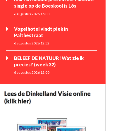
single op de Boeskool is Lös
6 augustus 2026 16:00
Vogelhotel vindt plek in
Palthestraat
6 augustus 2026 12:52
BELEEF DE NATUUR! Wat zie ik
precies? (week 32)
6 augustus 2026 12:00