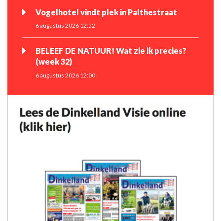
Vogelhotel vindt plek in Palthestraat
6 augustus 2026 12:52
BELEEF DE NATUUR! Wat zie ik precies?
(week 32)
6 augustus 2026 12:00