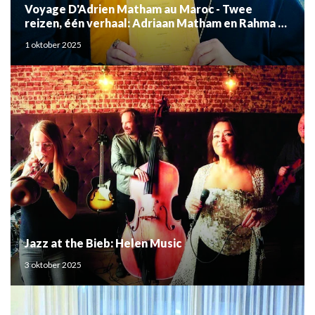
Voyage D'Adrien Matham au Maroc - Twee
reizen, één verhaal: Adriaan Matham en Rahma el
Mouden
1 oktober 2025
Jazz at the Bieb: Helen Music
3 oktober 2025