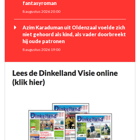
fantasyroman
8 augustus 2026 20:00
Azim Karaduman uit Oldenzaal voelde zich
niet gehoord als kind, als vader doorbreekt
hij oude patronen
8 augustus 2026 19:00