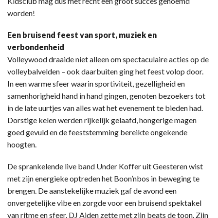
Kidsclub mag dus met recht een groot succes genoemd
worden!
Een bruisend feest van sport, muziek en
verbondenheid
Volleywood draaide niet alleen om spectaculaire acties op de
volleybalvelden – ook daarbuiten ging het feest volop door.
In een warme sfeer waarin sportiviteit, gezelligheid en
samenhorigheid hand in hand gingen, genoten bezoekers tot
in de late uurtjes van alles wat het evenement te bieden had.
Dorstige kelen werden rijkelijk gelaafd, hongerige magen
goed gevuld en de feeststemming bereikte ongekende
hoogten.
De sprankelende live band Under Koffer uit Geesteren wist
met zijn energieke optreden het Boon’nbos in beweging te
brengen. De aanstekelijke muziek gaf de avond een
onvergetelijke vibe en zorgde voor een bruisend spektakel
van ritme en sfeer. DJ Aiden zette met zijn beats de toon. Zijn