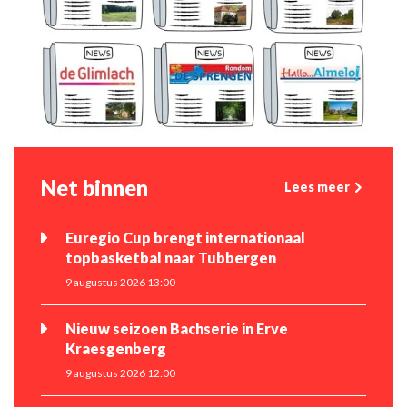
Net binnen
Lees meer
Euregio Cup brengt internationaal
topbasketbal naar Tubbergen
9 augustus 2026 13:00
Nieuw seizoen Bachserie in Erve
Kraesgenberg
9 augustus 2026 12:00