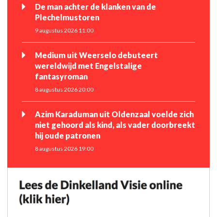
De man achter de klanken van de
Plechelmustoren
9 augustus 2026 11:00
Medium uit Weerselo debuteert
wereldwijd met Engelstalige
fantasyroman
8 augustus 2026 20:00
Azim Karaduman uit Oldenzaal voelde zich
niet gehoord als kind, als vader doorbreekt
hij oude patronen
8 augustus 2026 19:00