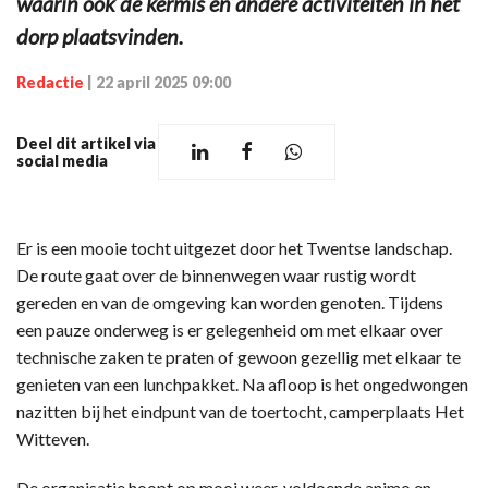
waarin ook de kermis en andere activiteiten in het
dorp plaatsvinden.
Redactie
|
22 april 2025 09:00
Deel dit artikel via
social media
Er is een mooie tocht uitgezet door het Twentse landschap.
De route gaat over de binnenwegen waar rustig wordt
gereden en van de omgeving kan worden genoten. Tijdens
een pauze onderweg is er gelegenheid om met elkaar over
technische zaken te praten of gewoon gezellig met elkaar te
genieten van een lunchpakket. Na afloop is het ongedwongen
nazitten bij het eindpunt van de toertocht, camperplaats Het
Witteven.
De organisatie hoopt op mooi weer, voldoende animo en