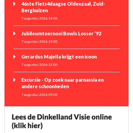
46ste Fiets4daagse Oldenzaal, Zuid-
Berghuizen
7 augustus 2026 19:00
Jubileumtoernooi Bowls Losser ‘92
7 augustus 2026 19:00
Gerardus Majella krijgt een icoon
7 augustus 2026 12:00
Excursie - Op zoek naar parnassia en
andere schoonheden
7 augustus 2026 09:00