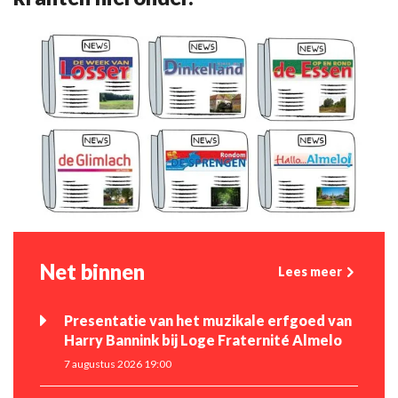
Net binnen
Lees meer
Presentatie van het muzikale erfgoed van
Harry Bannink bij Loge Fraternité Almelo
7 augustus 2026 19:00