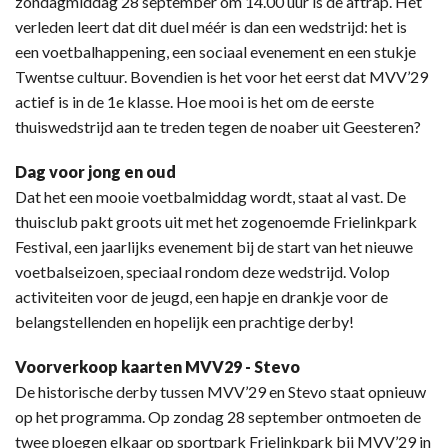
zondagmiddag 28 september om 14.00 uur is de aftrap. Het
verleden leert dat dit duel méér is dan een wedstrijd: het is
een voetbalhappening, een sociaal evenement en een stukje
Twentse cultuur. Bovendien is het voor het eerst dat MVV’29
actief is in de 1e klasse. Hoe mooi is het om de eerste
thuiswedstrijd aan te treden tegen de noaber uit Geesteren?
Dag voor jong en oud
Dat het een mooie voetbalmiddag wordt, staat al vast. De
thuisclub pakt groots uit met het zogenoemde Frielinkpark
Festival, een jaarlijks evenement bij de start van het nieuwe
voetbalseizoen, speciaal rondom deze wedstrijd. Volop
activiteiten voor de jeugd, een hapje en drankje voor de
belangstellenden en hopelijk een prachtige derby!
Voorverkoop kaarten MVV29 - Stevo
De historische derby tussen MVV’29 en Stevo staat opnieuw
op het programma. Op zondag 28 september ontmoeten de
twee ploegen elkaar op sportpark Frielinkpark bij MVV’29 in