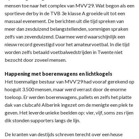
mensen toe naar het complex van MVV’29. Wat begon als een
sportieve derby in de TVB 3e klasse A groeide uit tot een
massaal evenement. De berichten uit die tijd spreken van
meer dan zesduizend belangstellenden, sommigen spraken
zelfs van zevenduizend. Daarmee werd waarschijnlijk een
nieuw record gevestigd voor het amateurvoetbal. In die tijd
worden zelfs betaald voetbalwedstrijden in Twente niet
bezocht door zoveel mensen.
Happening met boerenwagens en lichtkogels
Het toenmalige bestuur van MVV’29 had vooraf gerekend op
hooguit 3.500 mensen, maar werd verrast door de enorme
toeloop. Er werden boerenwagens, pallets en zelfs het platte
dak van clubcafé Alberink ingezet om de menigte een plek te
geven. Het leverde unieke beelden op: vier, vijf, soms zes rijen
dik stonden supporters langs de lijn.
De kranten van destijds schreven terecht over een heuse