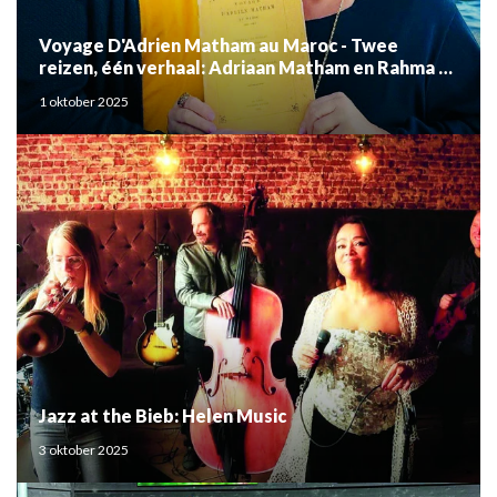
Voyage D'Adrien Matham au Maroc - Twee
reizen, één verhaal: Adriaan Matham en Rahma el
Mouden
1 oktober 2025
Jazz at the Bieb: Helen Music
3 oktober 2025